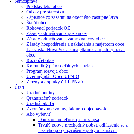
Samospráva
Predstavitelia obce
Odkaz pre starostku
Zápisnice zo zasadnutia obecného zastupiteľstva
Štatút obce
Rokovací poriadok OZ
Zásady odmeňovania poslancov
Zásady odmeňovania zamestnancov obce
Zásady hospodárenia a nakladania s majetkom obce
Lakšárska Nová Ves a s majetkom štátu, ktorý užíva
obec
Rozpočet obce
Komunitný plán sociálnych služieb
Program rozvoja obce
Územný plán Obce ÚPN-O
Zmeny a doplnky č.1 ÚPN-O
Úrad
Úradné hodiny
Organizačný poriadok
Úradná tabuľa
Zverejňovanie zmlúv, faktúr a objednávok
Ako vybaviť
Daň z nehnuteľností, daň za psa
Trvalý pobyt, prechodný pobyt, odhlásenie sa z
trvalého pobytu,zrušenie pobytu na návrh