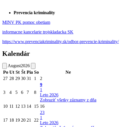
Prevencia kriminality
MINV PK pomoc obetiam
informacne kancelarie trojskladacka SK
https://www.prevenciakriminality.sk/odbor-prevencie-kriminality/
Kalendár
August
2026
Po
Ut
St
Št
Pia
So
Ne
27
28
29
30
31
1
2
9
1
3
4
5
6
7
8
Leto 2026
Zobraziť všetky záznamy z dňa
10
11
12
13
14
15
16
23
1
17
18
19
20
21
22
Leto 2026