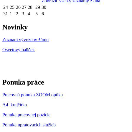
Zobraziť všetky záznamy z dňa
24
25
26
27
28
29
30
31
1
2
3
4
5
6
Novinky
Zoznam vývozcov žúmp
Osvetový balíček
Ponuka práce
Pracovná ponuka ZOOM optika
A4_krajčírka
Ponuka pracovnej pozície
Ponuka upratovacích služieb