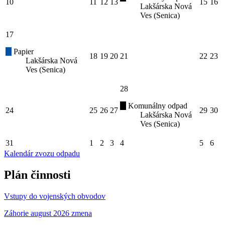
10
11
12
13
15
16
Lakšárska Nová
Ves (Senica)
17
Papier
18
19
20
21
22
23
Lakšárska Nová
Ves (Senica)
28
Komunálny odpad
24
25
26
27
29
30
Lakšárska Nová
Ves (Senica)
31
1
2
3
4
5
6
Kalendár zvozu odpadu
Plán činnosti
Vstupy do vojenských obvodov
Záhorie august 2026 zmena