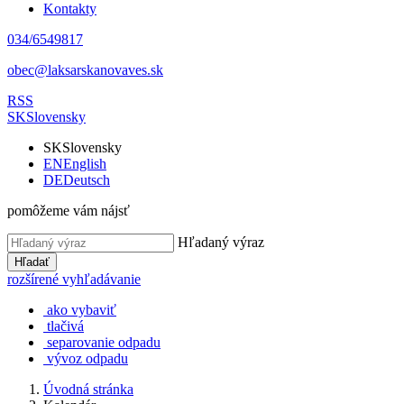
Kontakty
034/6549817
obec@laksarskanovaves.sk
RSS
SK
Slovensky
SK
Slovensky
EN
English
DE
Deutsch
pomôžeme vám nájsť
Hľadaný výraz
Hľadať
rozšírené vyhľadávanie
ako vybaviť
tlačivá
separovanie odpadu
vývoz odpadu
Úvodná stránka