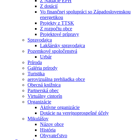
Z Nadácie EPH
Z dotácií
Vo finančnej spolupráci so Západoslovenskou
energetikou
Projekty z TTSK
Z rozpočtu obce
Projektové prípravy
Spravodajca
Lakšársky spravodajca
Pozemkové spoločenstvá
Urbár
Príroda
Galéria prírody
Turistika
aerovizuálna prehliadka obce
Obecná knižnica
Partnerská obec
Virtuálny cintorín
Organizácie
Aktívne organizácie
Dotácie na verejnoprospešné účely
Mikulášov
Názov obce
História
Obyvateľstvo