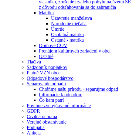
vlastníka, zrušenie trvalého pobytu na území SR
z dôvodu odsťahovania sa do zahraničia
Matrika
Uzavretie manželstva
Narodenie dieťaťa
Úmrtie
Osobitná matrika
Ostatné - matrika
Domové ČOV
Prenájom kultúrnych zariadení v obci
Ostatné
Tlačivá
Sadzobník poplatkov
Platné VZN obce
Odpadové hospodárstvo
Separovanie odpadu
Chráňme našu prírodu - separujme odpad
Informácie k odpadom
Čo kam patrí
Povinne zverejňované informácie
GDPR
Civilná ochrana
Verejné obstarávanie
Podujatia
Anketa