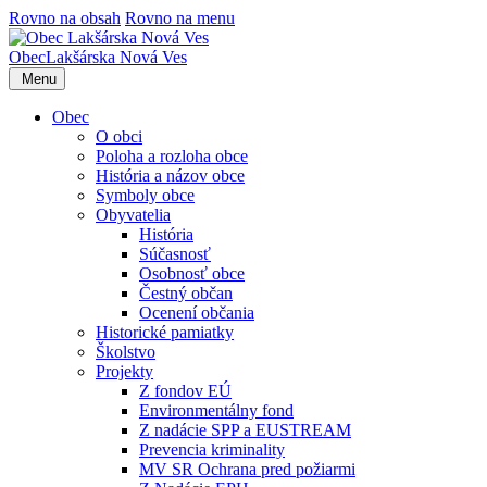
Rovno na obsah
Rovno na menu
Obec
Lakšárska Nová Ves
Menu
Obec
O obci
Poloha a rozloha obce
História a názov obce
Symboly obce
Obyvatelia
História
Súčasnosť
Osobnosť obce
Čestný občan
Ocenení občania
Historické pamiatky
Školstvo
Projekty
Z fondov EÚ
Environmentálny fond
Z nadácie SPP a EUSTREAM
Prevencia kriminality
MV SR Ochrana pred požiarmi