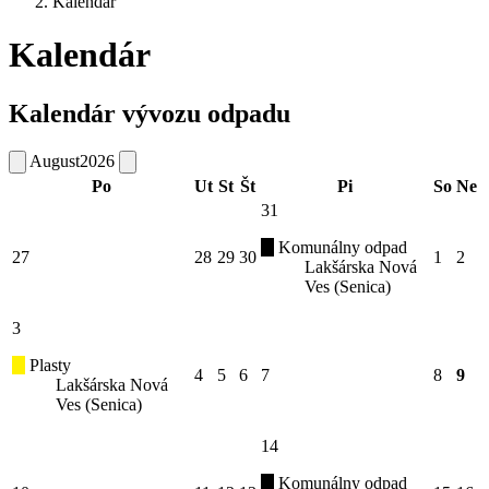
Kalendár
Kalendár
Kalendár vývozu odpadu
August
2026
Po
Ut
St
Št
Pi
So
Ne
31
Komunálny odpad
27
28
29
30
1
2
Lakšárska Nová
Ves (Senica)
3
Plasty
4
5
6
7
8
9
Lakšárska Nová
Ves (Senica)
14
Komunálny odpad