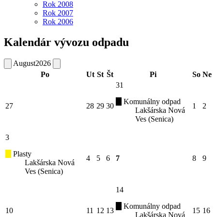
Rok 2008
Rok 2007
Rok 2006
Kalendár vývozu odpadu
August
2026
Po
Ut
St
Št
Pi
So
Ne
31
Komunálny odpad
27
28
29
30
1
2
Lakšárska Nová
Ves (Senica)
3
Plasty
4
5
6
7
8
9
Lakšárska Nová
Ves (Senica)
14
Komunálny odpad
10
11
12
13
15
16
Lakšárska Nová