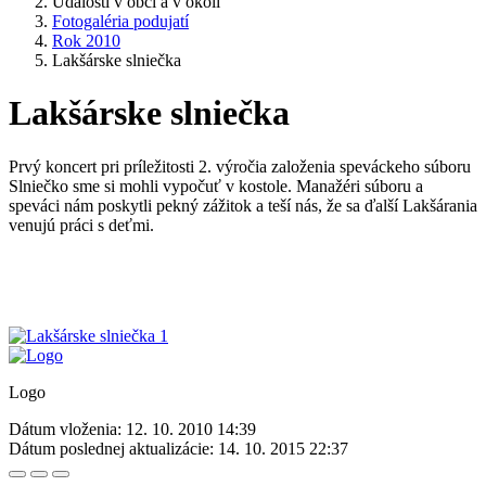
Udalosti v obci a v okolí
Fotogaléria podujatí
Rok 2010
Lakšárske slniečka
Lakšárske slniečka
Prvý koncert pri príležitosti 2. výročia založenia speváckeho súboru
Slniečko sme si mohli vypočuť v kostole. Manažéri súboru a
speváci nám poskytli pekný zážitok a teší nás, že sa ďalší Lakšárania
venujú práci s deťmi.
Logo
Dátum vloženia:
12. 10. 2010 14:39
Dátum poslednej aktualizácie:
14. 10. 2015 22:37