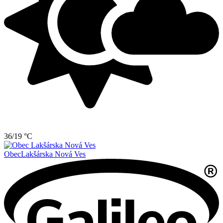
36/19 °C
Obec
Lakšárska Nová Ves