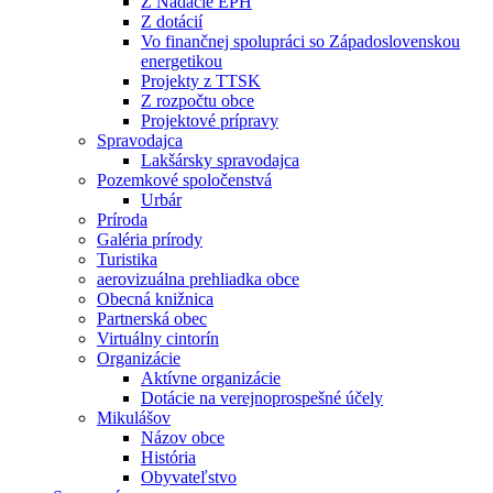
Z Nadácie EPH
Z dotácií
Vo finančnej spolupráci so Západoslovenskou
energetikou
Projekty z TTSK
Z rozpočtu obce
Projektové prípravy
Spravodajca
Lakšársky spravodajca
Pozemkové spoločenstvá
Urbár
Príroda
Galéria prírody
Turistika
aerovizuálna prehliadka obce
Obecná knižnica
Partnerská obec
Virtuálny cintorín
Organizácie
Aktívne organizácie
Dotácie na verejnoprospešné účely
Mikulášov
Názov obce
História
Obyvateľstvo