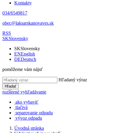
Kontakty
034/6549817
obec@laksarskanovaves.sk
RSS
SK
Slovensky
SK
Slovensky
EN
English
DE
Deutsch
pomôžeme vám nájsť
Hľadaný výraz
Hľadať
rozšírené vyhľadávanie
ako vybaviť
tlačivá
separovanie odpadu
vývoz odpadu
Úvodná stránka