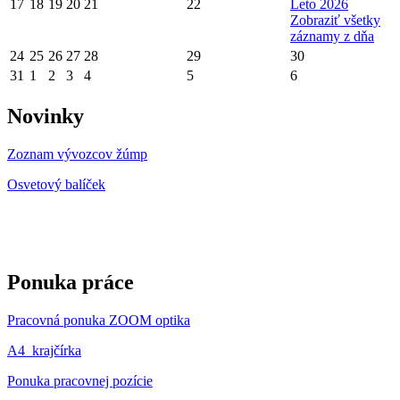
17
18
19
20
21
22
Leto 2026
Zobraziť všetky
záznamy z dňa
24
25
26
27
28
29
30
31
1
2
3
4
5
6
Novinky
Zoznam vývozcov žúmp
Osvetový balíček
Ponuka práce
Pracovná ponuka ZOOM optika
A4_krajčírka
Ponuka pracovnej pozície