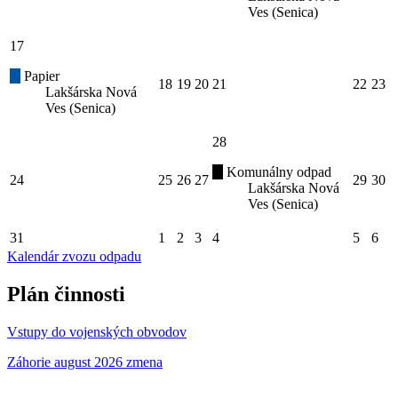
Ves (Senica)
17
Papier
18
19
20
21
22
23
Lakšárska Nová
Ves (Senica)
28
Komunálny odpad
24
25
26
27
29
30
Lakšárska Nová
Ves (Senica)
31
1
2
3
4
5
6
Kalendár zvozu odpadu
Plán činnosti
Vstupy do vojenských obvodov
Záhorie august 2026 zmena