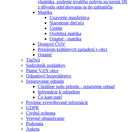
vlastníka, zrušenie trvalého pobytu na území SR
z dôvodu odsťahovania sa do zahraničia
Matrika
Uzavretie manželstva
Narodenie dieťaťa
Úmrtie
Osobitná matrika
Ostatné - matrika
Domové ČOV
Prenájom kultúrnych zariadení v obci
Ostatné
Tlačivá
Sadzobník poplatkov
Platné VZN obce
Odpadové hospodárstvo
Separovanie odpadu
Chráňme našu prírodu - separujme odpad
Informácie k odpadom
Čo kam patrí
Povinne zverejňované informácie
GDPR
Civilná ochrana
Verejné obstarávanie
Podujatia
Anketa