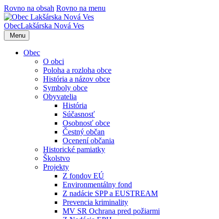
Rovno na obsah
Rovno na menu
Obec
Lakšárska Nová Ves
Menu
Obec
O obci
Poloha a rozloha obce
História a názov obce
Symboly obce
Obyvatelia
História
Súčasnosť
Osobnosť obce
Čestný občan
Ocenení občania
Historické pamiatky
Školstvo
Projekty
Z fondov EÚ
Environmentálny fond
Z nadácie SPP a EUSTREAM
Prevencia kriminality
MV SR Ochrana pred požiarmi