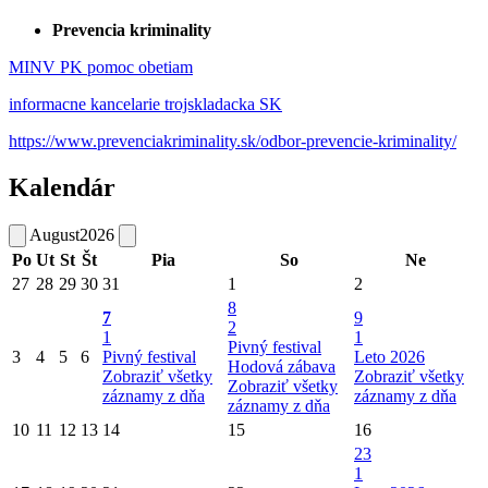
Prevencia kriminality
MINV PK pomoc obetiam
informacne kancelarie trojskladacka SK
https://www.prevenciakriminality.sk/odbor-prevencie-kriminality/
Kalendár
August
2026
Po
Ut
St
Št
Pia
So
Ne
27
28
29
30
31
1
2
8
7
9
2
1
1
Pivný festival
3
4
5
6
Pivný festival
Leto 2026
Hodová zábava
Zobraziť všetky
Zobraziť všetky
Zobraziť všetky
záznamy z dňa
záznamy z dňa
záznamy z dňa
10
11
12
13
14
15
16
23
1