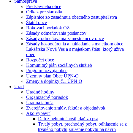
Samospráva
Predstavitelia obce
Odkaz pre starostku
Zápisnice zo zasadnutia obecného zastupiteľstva
Štatút obce
Rokovací poriadok OZ
Zásady odmeňovania poslancov
Zásady odmeňovania zamestnancov obce
Zásady hospodárenia a nakladania s majetkom obce
Lakšárska Nová Ves a s majetkom štátu, ktorý užíva
obec
Rozpočet obce
Komunitný plán sociálnych služieb
Program rozvoja obce
Územný plán Obce ÚPN-O
Zmeny a doplnky č.1 ÚPN-O
Úrad
Úradné hodiny
Organizačný poriadok
Úradná tabuľa
Zverejňovanie zmlúv, faktúr a objednávok
Ako vybaviť
Daň z nehnuteľností, daň za psa
Trvalý pobyt, prechodný pobyt, odhlásenie sa z
trvalého pobytu,zrušenie pobytu na návrh