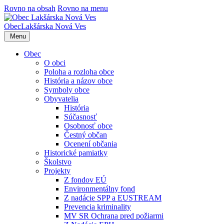
Rovno na obsah
Rovno na menu
Obec
Lakšárska Nová Ves
Menu
Obec
O obci
Poloha a rozloha obce
História a názov obce
Symboly obce
Obyvatelia
História
Súčasnosť
Osobnosť obce
Čestný občan
Ocenení občania
Historické pamiatky
Školstvo
Projekty
Z fondov EÚ
Environmentálny fond
Z nadácie SPP a EUSTREAM
Prevencia kriminality
MV SR Ochrana pred požiarmi