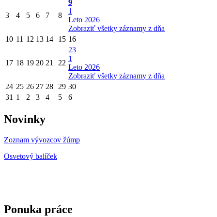
9
1
3
4
5
6
7
8
Leto 2026
Zobraziť všetky záznamy z dňa
10
11
12
13
14
15
16
23
1
17
18
19
20
21
22
Leto 2026
Zobraziť všetky záznamy z dňa
24
25
26
27
28
29
30
31
1
2
3
4
5
6
Novinky
Zoznam vývozcov žúmp
Osvetový balíček
Ponuka práce