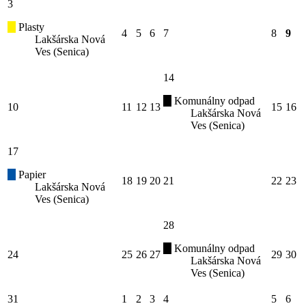
3
Plasty
4
5
6
7
8
9
Lakšárska Nová
Ves (Senica)
14
Komunálny odpad
10
11
12
13
15
16
Lakšárska Nová
Ves (Senica)
17
Papier
18
19
20
21
22
23
Lakšárska Nová
Ves (Senica)
28
Komunálny odpad
24
25
26
27
29
30
Lakšárska Nová
Ves (Senica)
31
1
2
3
4
5
6