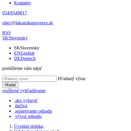
Kontakty
034/6549817
obec@laksarskanovaves.sk
RSS
SK
Slovensky
SK
Slovensky
EN
English
DE
Deutsch
pomôžeme vám nájsť
Hľadaný výraz
Hľadať
rozšírené vyhľadávanie
ako vybaviť
tlačivá
separovanie odpadu
vývoz odpadu
Úvodná stránka