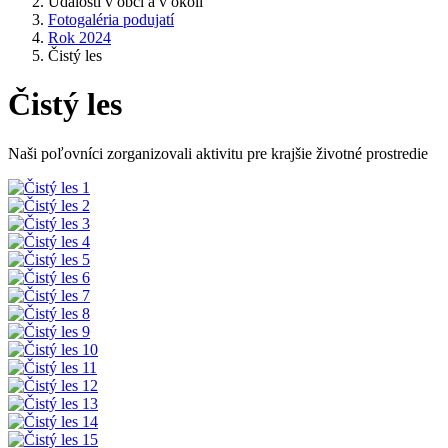
Udalosti v obci a v okolí
Fotogaléria podujatí
Rok 2024
Čistý les
Čistý les
Naši poľovníci zorganizovali aktivitu pre krajšie životné prostredie