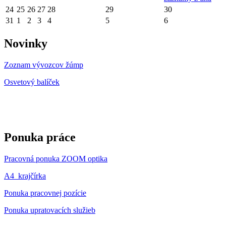
24
25
26
27
28
29
30
31
1
2
3
4
5
6
Novinky
Zoznam vývozcov žúmp
Osvetový balíček
Ponuka práce
Pracovná ponuka ZOOM optika
A4_krajčírka
Ponuka pracovnej pozície
Ponuka upratovacích služieb