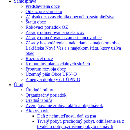
Samospráva
Predstavitelia obce
Odkaz pre starostku
Zápisnice zo zasadnutia obecného zastupiteľstva
Štatút obce
Rokovací poriadok OZ
Zásady odmeňovania poslancov
Zásady odmeňovania zamestnancov obce
Zásady hospodárenia a nakladania s majetkom obce
Lakšárska Nová Ves a s majetkom štátu, ktorý užíva
obec
Rozpočet obce
Komunitný plán sociálnych služieb
Program rozvoja obce
Územný plán Obce ÚPN-O
Zmeny a doplnky č.1 ÚPN-O
Úrad
Úradné hodiny
Organizačný poriadok
Úradná tabuľa
Zverejňovanie zmlúv, faktúr a objednávok
Ako vybaviť
Daň z nehnuteľností, daň za psa
Trvalý pobyt, prechodný pobyt, odhlásenie sa z
trvalého pobytu,zrušenie pobytu na návrh