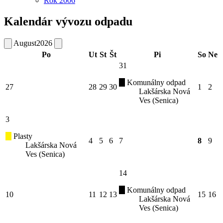
Rok 2006
Kalendár vývozu odpadu
August
2026
Po
Ut
St
Št
Pi
So
Ne
31
Komunálny odpad
27
28
29
30
1
2
Lakšárska Nová
Ves (Senica)
3
Plasty
4
5
6
7
8
9
Lakšárska Nová
Ves (Senica)
14
Komunálny odpad
10
11
12
13
15
16
Lakšárska Nová
Ves (Senica)