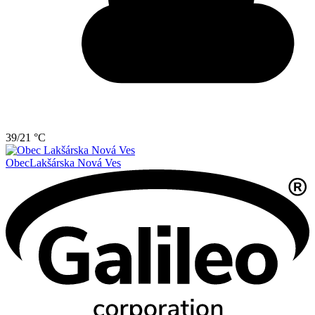
39/21 °C
Obec
Lakšárska Nová Ves