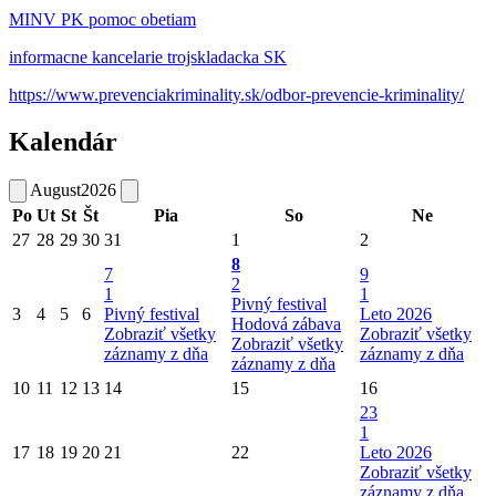
MINV PK pomoc obetiam
informacne kancelarie trojskladacka SK
https://www.prevenciakriminality.sk/odbor-prevencie-kriminality/
Kalendár
August
2026
Po
Ut
St
Št
Pia
So
Ne
27
28
29
30
31
1
2
8
7
9
2
1
1
Pivný festival
3
4
5
6
Pivný festival
Leto 2026
Hodová zábava
Zobraziť všetky
Zobraziť všetky
Zobraziť všetky
záznamy z dňa
záznamy z dňa
záznamy z dňa
10
11
12
13
14
15
16
23
1
17
18
19
20
21
22
Leto 2026
Zobraziť všetky
záznamy z dňa