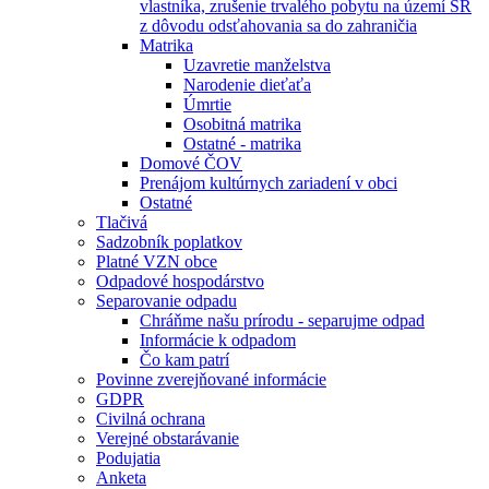
vlastníka, zrušenie trvalého pobytu na území SR
z dôvodu odsťahovania sa do zahraničia
Matrika
Uzavretie manželstva
Narodenie dieťaťa
Úmrtie
Osobitná matrika
Ostatné - matrika
Domové ČOV
Prenájom kultúrnych zariadení v obci
Ostatné
Tlačivá
Sadzobník poplatkov
Platné VZN obce
Odpadové hospodárstvo
Separovanie odpadu
Chráňme našu prírodu - separujme odpad
Informácie k odpadom
Čo kam patrí
Povinne zverejňované informácie
GDPR
Civilná ochrana
Verejné obstarávanie
Podujatia
Anketa