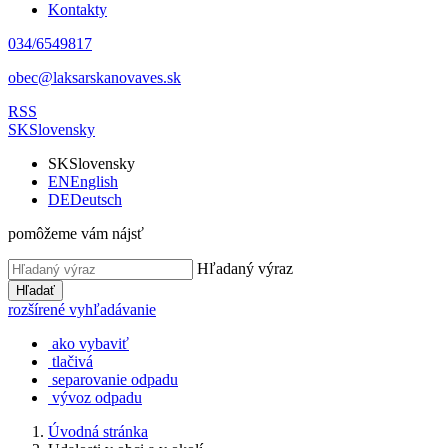
Kontakty
034/6549817
obec@laksarskanovaves.sk
RSS
SK
Slovensky
SK
Slovensky
EN
English
DE
Deutsch
pomôžeme vám nájsť
Hľadaný výraz
Hľadať
rozšírené vyhľadávanie
ako vybaviť
tlačivá
separovanie odpadu
vývoz odpadu
Úvodná stránka