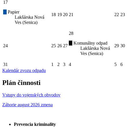
17
Papier
18
19
20
21
22
23
Lakšárska Nová
Ves (Senica)
28
Komunálny odpad
24
25
26
27
29
30
Lakšárska Nová
Ves (Senica)
31
1
2
3
4
5
6
Kalendár zvozu odpadu
Plán činnosti
Vstupy do vojenských obvodov
Záhorie august 2026 zmena
Prevencia kriminality