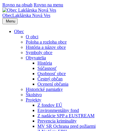
Rovno na obsah
Rovno na menu
Obec
Lakšárska Nová Ves
Menu
Obec
O obci
Poloha a rozloha obce
História a názov obce
Symboly obce
Obyvatelia
História
Súčasnosť
Osobnosť obce
Čestný občan
Ocenení občania
Historické pamiatky
Školstvo
Projekty
Z fondov EÚ
Environmentálny fond
Z nadácie SPP a EUSTREAM
Prevencia kriminality
MV SR Ochrana pred požiarmi