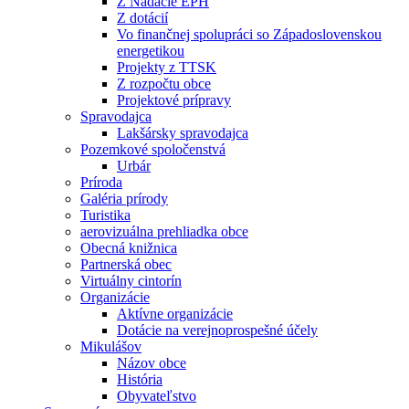
Z Nadácie EPH
Z dotácií
Vo finančnej spolupráci so Západoslovenskou
energetikou
Projekty z TTSK
Z rozpočtu obce
Projektové prípravy
Spravodajca
Lakšársky spravodajca
Pozemkové spoločenstvá
Urbár
Príroda
Galéria prírody
Turistika
aerovizuálna prehliadka obce
Obecná knižnica
Partnerská obec
Virtuálny cintorín
Organizácie
Aktívne organizácie
Dotácie na verejnoprospešné účely
Mikulášov
Názov obce
História
Obyvateľstvo