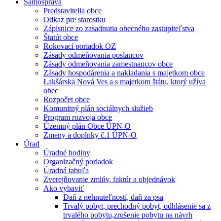
Samospráva
Predstavitelia obce
Odkaz pre starostku
Zápisnice zo zasadnutia obecného zastupiteľstva
Štatút obce
Rokovací poriadok OZ
Zásady odmeňovania poslancov
Zásady odmeňovania zamestnancov obce
Zásady hospodárenia a nakladania s majetkom obce
Lakšárska Nová Ves a s majetkom štátu, ktorý užíva
obec
Rozpočet obce
Komunitný plán sociálnych služieb
Program rozvoja obce
Územný plán Obce ÚPN-O
Zmeny a doplnky č.1 ÚPN-O
Úrad
Úradné hodiny
Organizačný poriadok
Úradná tabuľa
Zverejňovanie zmlúv, faktúr a objednávok
Ako vybaviť
Daň z nehnuteľností, daň za psa
Trvalý pobyt, prechodný pobyt, odhlásenie sa z
trvalého pobytu,zrušenie pobytu na návrh