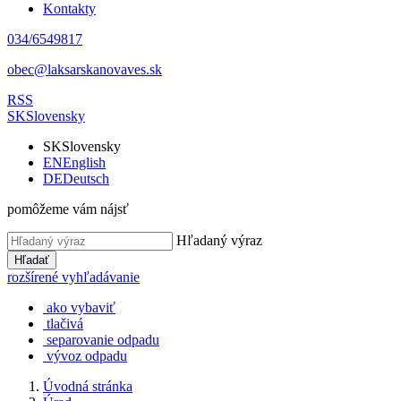
Kontakty
034/6549817
obec@laksarskanovaves.sk
RSS
SK
Slovensky
SK
Slovensky
EN
English
DE
Deutsch
pomôžeme vám nájsť
Hľadaný výraz
Hľadať
rozšírené vyhľadávanie
ako vybaviť
tlačivá
separovanie odpadu
vývoz odpadu
Úvodná stránka