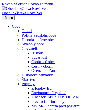
Rovno na obsah
Rovno na menu
Obec
Lakšárska Nová Ves
Menu
Obec
O obci
Poloha a rozloha obce
História a názov obce
Symboly obce
Obyvatelia
História
Súčasnosť
Osobnosť obce
Čestný občan
Ocenení občania
Historické pamiatky
Školstvo
Projekty
Z fondov EÚ
Environmentálny fond
Z nadácie SPP a EUSTREAM
Prevencia kriminality
MV SR Ochrana pred požiarmi