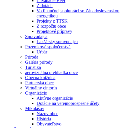
Z Nadácie EPH
Z dotácií
Vo finančnej spolupráci so Západoslovenskou
energetikou
Projekty z TTSK
Z rozpočtu obce
Projektové prípravy
Spravodajca
Lakšársky spravodajca
Pozemkové spoločenstvá
Urbár
Príroda
Galéria prírody
Turistika
aerovizuálna prehliadka obce
Obecná knižnica
Partnerská obec
Virtuálny cintorín
Organizácie
Aktívne organizácie
Dotácie na verejnoprospešné účely
Mikulášov
Názov obce
História
Obyvateľstvo