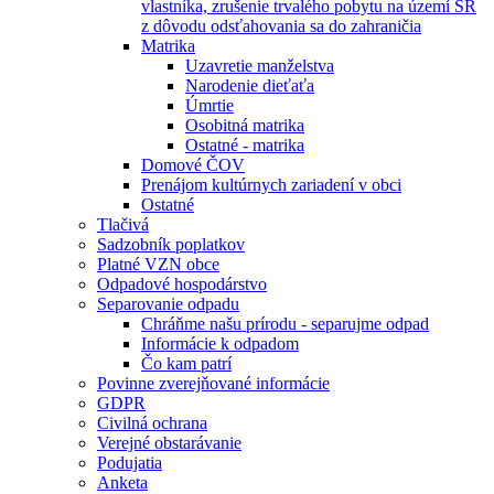
vlastníka, zrušenie trvalého pobytu na území SR
z dôvodu odsťahovania sa do zahraničia
Matrika
Uzavretie manželstva
Narodenie dieťaťa
Úmrtie
Osobitná matrika
Ostatné - matrika
Domové ČOV
Prenájom kultúrnych zariadení v obci
Ostatné
Tlačivá
Sadzobník poplatkov
Platné VZN obce
Odpadové hospodárstvo
Separovanie odpadu
Chráňme našu prírodu - separujme odpad
Informácie k odpadom
Čo kam patrí
Povinne zverejňované informácie
GDPR
Civilná ochrana
Verejné obstarávanie
Podujatia
Anketa