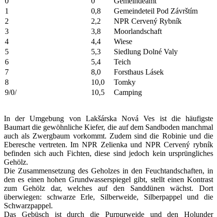
0
0
Gemeindeamt
1
0,8
Gemeindeteil Pod Závrštím
2
2,2
NPR Cervený Rybník
3
3,8
Moorlandschaft
4
4,4
Wiese
5
5,3
Siedlung Dolné Valy
6
5,4
Teich
7
8,0
Forsthaus Lásek
8
10,0
Tomky
9/0/
10,5
Camping
In der Umgebung von Lakšárska Nová Ves ist die häufigste
Baumart die gewöhnliche Kiefer, die auf dem Sandboden manchmal
auch als Zwergbaum vorkommt. Zudem sind die Robinie und die
Eberesche vertreten. Im NPR Zelienka und NPR Cervený rybník
befinden sich auch Fichten, diese sind jedoch kein ursprüngliches
Gehölz.
Die Zusammensetzung des Geholzes in den Feuchtandschaften, in
den es einen hohen Grundwasserspiegel gibt, stellt einen Kontrast
zum Gehölz dar, welches auf den Sanddünen wächst. Dort
überwiegen: schwarze Erle, Silberweide, Silberpappel und die
Schwarzpappel.
Das Gebüsch ist durch die Purpurweide und den Holunder