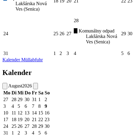
18
19
20
21
22
23
Lakšárska Nová
Ves (Senica)
28
Komunálny odpad
24
25
26
27
29
30
Lakšárska Nová
Ves (Senica)
31
1
2
3
4
5
6
Kalender Müllabfuhr
Kalender
August
2026
Mo
Di
Mi
Do
Fr
Sa
So
27
28
29
30
31
1
2
3
4
5
6
7
8
9
10
11
12
13
14
15
16
17
18
19
20
21
22
23
24
25
26
27
28
29
30
31
1
2
3
4
5
6