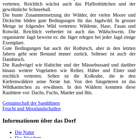
vertreten. Reichlich wächst auch das Pfaffenhüttchen und der
gewöhnliche Schneeball.
Die bunte Zusammensetzung der Wälder, der vielen Moore und
Dickichte bilden gute Bedingungen für das Jagdwild. In grosser
Menge ist folgendes Wild vertreten: Wildente, Hase, Fasan und
Rotwild. Reichlich verbreitet ist auch das Wildschwein. Die
organisierte Jagd beweist es: die Jäger erlegen bei jeder Jagd einige
Exemplare.
Gute Bedingungen hat auch der Rothirsch, aber in den letzten
Jahren geht sein Bestand immer zurück. Seltener ist auch der
Damhirsch.
Die Raubvögel wie Habichte und der Mäusebussard und darüber
hinaus weitere Vogelarten wie Reiher, Häher und Elster sind
reichlich vertreten. Selten ist die Kolkrabe, die in den
Kiefernwäldern seine Neste hat. Von den Säugetieren ist das
Wildkaninchen zu erwähnen. In den Wäldern kommen diese
Raubtiere vor: Dachs, Fuchs, Marder und Iltis.
Gemainschaft der Sanddünen
Feucht und Moorlandschaften
Informationen über das Dorf
Die Natur
Das Wandern