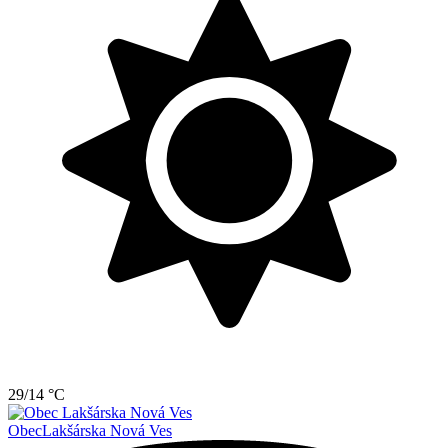
29/14 °C
Obec
Lakšárska Nová Ves