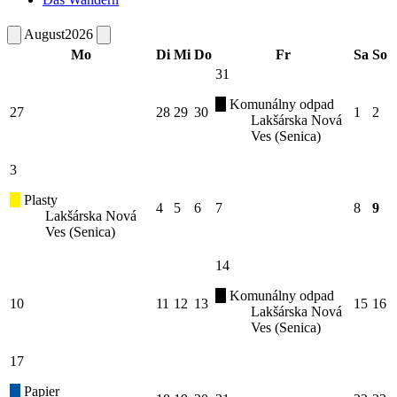
August
2026
Mo
Di
Mi
Do
Fr
Sa
So
31
Komunálny odpad
27
28
29
30
1
2
Lakšárska Nová
Ves (Senica)
3
Plasty
4
5
6
7
8
9
Lakšárska Nová
Ves (Senica)
14
Komunálny odpad
10
11
12
13
15
16
Lakšárska Nová
Ves (Senica)
17
Papier