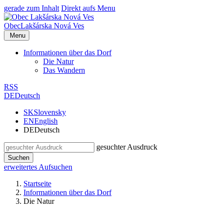
gerade zum Inhalt
Direkt aufs Menu
Obec
Lakšárska Nová Ves
Menu
Informationen über das Dorf
Die Natur
Das Wandern
RSS
DE
Deutsch
SK
Slovensky
EN
English
DE
Deutsch
gesuchter Ausdruck
Suchen
erweitertes Aufsuchen
Startseite
Informationen über das Dorf
Die Natur