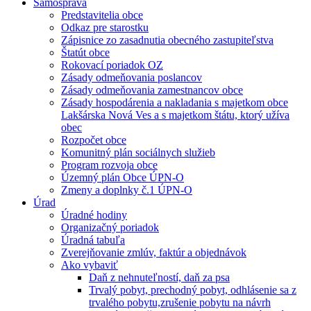
Samospráva
Predstavitelia obce
Odkaz pre starostku
Zápisnice zo zasadnutia obecného zastupiteľstva
Štatút obce
Rokovací poriadok OZ
Zásady odmeňovania poslancov
Zásady odmeňovania zamestnancov obce
Zásady hospodárenia a nakladania s majetkom obce
Lakšárska Nová Ves a s majetkom štátu, ktorý užíva
obec
Rozpočet obce
Komunitný plán sociálnych služieb
Program rozvoja obce
Územný plán Obce ÚPN-O
Zmeny a doplnky č.1 ÚPN-O
Úrad
Úradné hodiny
Organizačný poriadok
Úradná tabuľa
Zverejňovanie zmlúv, faktúr a objednávok
Ako vybaviť
Daň z nehnuteľností, daň za psa
Trvalý pobyt, prechodný pobyt, odhlásenie sa z
trvalého pobytu,zrušenie pobytu na návrh