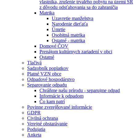
vlastníka, zrušenie trvalého pobytu na území SR
z dôvodu odsťahovania sa do zahraničia
Matrika
Uzavretie manželstva
Narodenie dieťaťa
Úmrtie
Osobitná matrika
Ostatné - matrika
Domové ČOV
Prenájom kultúrnych zariadení v obci
Ostatné
Tlačivá
Sadzobník poplatkov
Platné VZN obce
Odpadové hospodárstvo
Separovanie odpadu
Chráňme našu prírodu - separujme odpad
Informácie k odpadom
Čo kam patrí
Povinne zverejňované informácie
GDPR
Civilná ochrana
Verejné obstarávanie
Podujatia
Anketa