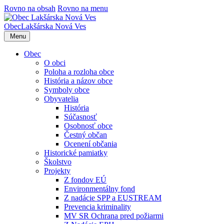
Rovno na obsah
Rovno na menu
Obec
Lakšárska Nová Ves
Menu
Obec
O obci
Poloha a rozloha obce
História a názov obce
Symboly obce
Obyvatelia
História
Súčasnosť
Osobnosť obce
Čestný občan
Ocenení občania
Historické pamiatky
Školstvo
Projekty
Z fondov EÚ
Environmentálny fond
Z nadácie SPP a EUSTREAM
Prevencia kriminality
MV SR Ochrana pred požiarmi