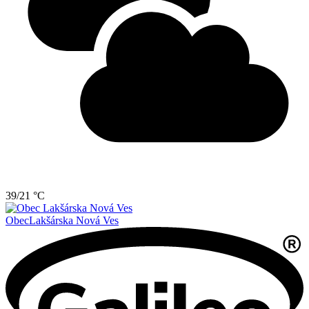
39/21 °C
Obec
Lakšárska Nová Ves