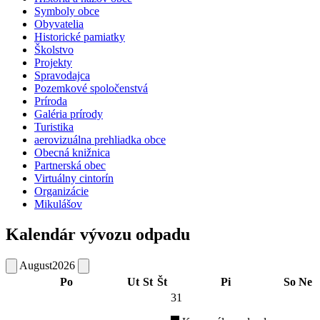
Symboly obce
Obyvatelia
Historické pamiatky
Školstvo
Projekty
Spravodajca
Pozemkové spoločenstvá
Príroda
Galéria prírody
Turistika
aerovizuálna prehliadka obce
Obecná knižnica
Partnerská obec
Virtuálny cintorín
Organizácie
Mikulášov
Kalendár vývozu odpadu
August
2026
Po
Ut
St
Št
Pi
So
Ne
31