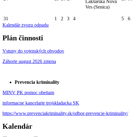
Lakšárska Nová
Ves (Senica)
31
1
2
3
4
5
6
Kalendár zvozu odpadu
Plán činnosti
Vstupy do vojenských obvodov
Záhorie august 2026 zmena
Prevencia kriminality
MINV PK pomoc obetiam
informacne kancelarie trojskladacka SK
https://www.prevenciakriminality.sk/odbor-prevencie-kriminality/
Kalendár