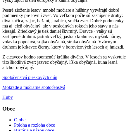
vyskytujúci bršlen európsky a kalina obyčajná.
Pestré zloženie lesov, mnohé močiare a húštiny vytvárajú dobré
podmienky pre lovnú zver. Vo veľkom počte sú zastúpené druhy:
divá kačica, zajac, bažant, jarabica, srnčia zver. Dobré podmienky
má aj jeleň obyčajný, ale v posledných rokoch jeho stavy u nás
klesajú. Zriedkavý je tiež daniel škvrnitý. Dravce - vtáky sú
zastúpené druhmi: jastrab veľký, jastrab krahulec, myšiak hôrny,
volavka popolavá, sojka obyčajná, straka obyčajná. Vzácnym
druhom je krkavec čierny, ktorý v borovicových lesoch aj hniezdi.
Z cicavcov hodno spomenúť králika divého. V lesoch sa vyskytuje
táto škodlivá zver: jazvec obyčajný, líška obyčajná, kuna lesná
a tchor obyčajný.
Spoločenstvá pieskových dún
Mokrade a močiarne spoločenstvá
Huby
Obec
O obci
Poloha a rozloha obce
História a názov obce