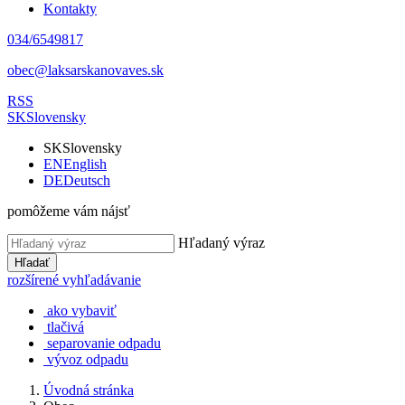
Kontakty
034/6549817
obec@laksarskanovaves.sk
RSS
SK
Slovensky
SK
Slovensky
EN
English
DE
Deutsch
pomôžeme vám nájsť
Hľadaný výraz
Hľadať
rozšírené vyhľadávanie
ako vybaviť
tlačivá
separovanie odpadu
vývoz odpadu
Úvodná stránka