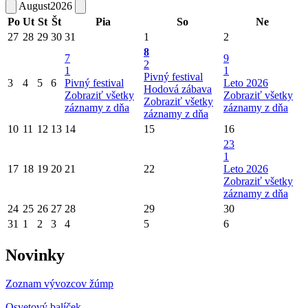
August
2026
Po
Ut
St
Št
Pia
So
Ne
27
28
29
30
31
1
2
8
7
9
2
1
1
Pivný festival
3
4
5
6
Pivný festival
Leto 2026
Hodová zábava
Zobraziť všetky
Zobraziť všetky
Zobraziť všetky
záznamy z dňa
záznamy z dňa
záznamy z dňa
10
11
12
13
14
15
16
23
1
17
18
19
20
21
22
Leto 2026
Zobraziť všetky
záznamy z dňa
24
25
26
27
28
29
30
31
1
2
3
4
5
6
Novinky
Zoznam vývozcov žúmp
Osvetový balíček