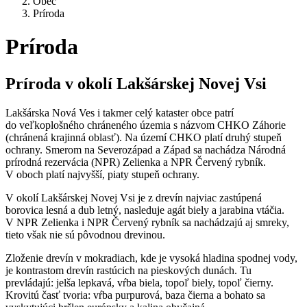
Obec
Príroda
Príroda
Príroda v okolí Lakšárskej Novej Vsi
Lakšárska Nová Ves i takmer celý kataster obce patrí
do veľkoplošného chráneného územia s názvom CHKO Záhorie
(chránená krajinná oblasť). Na území CHKO platí druhý stupeň
ochrany. Smerom na Severozápad a Západ sa nachádza Národná
prírodná rezervácia (NPR) Zelienka a NPR Červený rybník.
V oboch platí najvyšší, piaty stupeň ochrany.
V okolí Lakšárskej Novej Vsi je z drevín najviac zastúpená
borovica lesná a dub letný, nasleduje agát biely a jarabina vtáčia.
V NPR Zelienka i NPR Červený rybník sa nachádzajú aj smreky,
tieto však nie sú pôvodnou drevinou.
Zloženie drevín v mokradiach, kde je vysoká hladina spodnej vody,
je kontrastom drevín rastúcich na pieskových dunách. Tu
prevládajú: jelša lepkavá, vŕba biela, topoľ biely, topoľ čierny.
Krovitú časť tvoria: vŕba purpurová, baza čierna a bohato sa