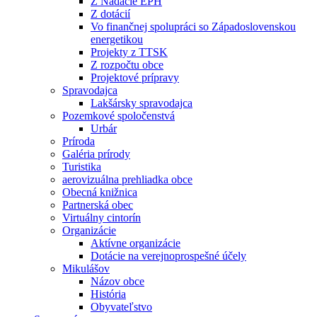
Z Nadácie EPH
Z dotácií
Vo finančnej spolupráci so Západoslovenskou
energetikou
Projekty z TTSK
Z rozpočtu obce
Projektové prípravy
Spravodajca
Lakšársky spravodajca
Pozemkové spoločenstvá
Urbár
Príroda
Galéria prírody
Turistika
aerovizuálna prehliadka obce
Obecná knižnica
Partnerská obec
Virtuálny cintorín
Organizácie
Aktívne organizácie
Dotácie na verejnoprospešné účely
Mikulášov
Názov obce
História
Obyvateľstvo