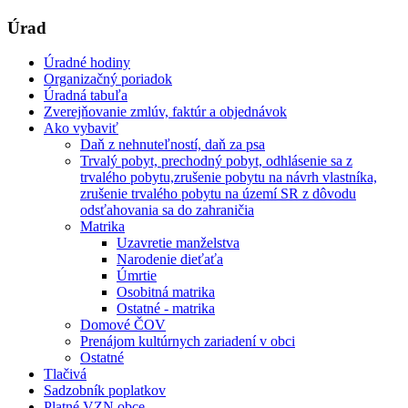
Úrad
Úradné hodiny
Organizačný poriadok
Úradná tabuľa
Zverejňovanie zmlúv, faktúr a objednávok
Ako vybaviť
Daň z nehnuteľností, daň za psa
Trvalý pobyt, prechodný pobyt, odhlásenie sa z
trvalého pobytu,zrušenie pobytu na návrh vlastníka,
zrušenie trvalého pobytu na území SR z dôvodu
odsťahovania sa do zahraničia
Matrika
Uzavretie manželstva
Narodenie dieťaťa
Úmrtie
Osobitná matrika
Ostatné - matrika
Domové ČOV
Prenájom kultúrnych zariadení v obci
Ostatné
Tlačivá
Sadzobník poplatkov
Platné VZN obce