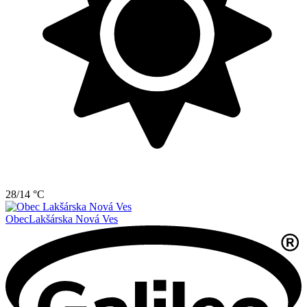
28/14 °C
Obec
Lakšárska Nová Ves