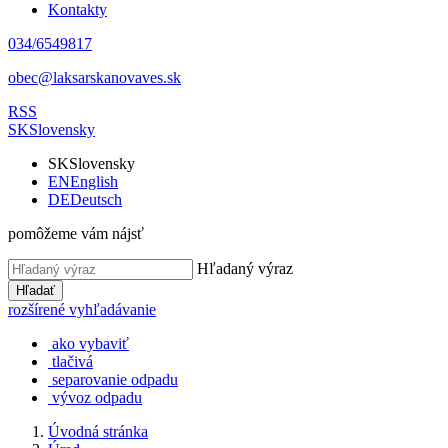
Kontakty
034/6549817
obec@laksarskanovaves.sk
RSS
SK
Slovensky
SK
Slovensky
EN
English
DE
Deutsch
pomôžeme vám nájsť
Hľadaný výraz
Hľadať
rozšírené vyhľadávanie
ako vybaviť
tlačivá
separovanie odpadu
vývoz odpadu
Úvodná stránka