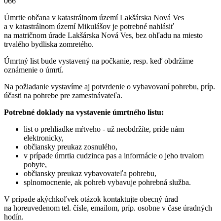
066
Úmrtie občana v katastrálnom území Lakšárska Nová Ves
a v katastrálnom území Mikulášov je potrebné nahlásiť
na matričnom úrade Lakšárska Nová Ves, bez ohľadu na miesto
trvalého bydliska zomretého.
Úmrtný list bude vystavený na počkanie, resp. keď obdržíme
oznámenie o úmrtí.
Na požiadanie vystavíme aj potvrdenie o vybavovaní pohrebu, príp.
účasti na pohrebe pre zamestnávateľa.
Potrebné doklady na vystavenie úmrtného listu:
list o prehliadke mŕtveho - už neobdržíte, príde nám
elektronicky,
občiansky preukaz zosnulého,
v prípade úmrtia cudzinca pas a informácie o jeho trvalom
pobyte,
občiansky preukaz vybavovateľa pohrebu,
splnomocnenie, ak pohreb vybavuje pohrebná služba.
V prípade akýchkoľvek otázok kontaktujte obecný úrad
na horeuvedenom tel. čísle, emailom, príp. osobne v čase úradných
hodín.