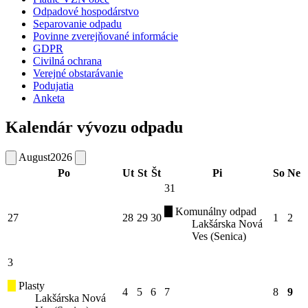
Odpadové hospodárstvo
Separovanie odpadu
Povinne zverejňované informácie
GDPR
Civilná ochrana
Verejné obstarávanie
Podujatia
Anketa
Kalendár vývozu odpadu
August
2026
Po
Ut
St
Št
Pi
So
Ne
31
Komunálny odpad
27
28
29
30
1
2
Lakšárska Nová
Ves (Senica)
3
Plasty
4
5
6
7
8
9
Lakšárska Nová