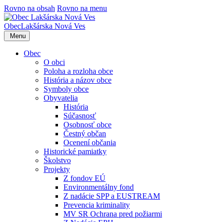
Rovno na obsah
Rovno na menu
Obec
Lakšárska Nová Ves
Menu
Obec
O obci
Poloha a rozloha obce
História a názov obce
Symboly obce
Obyvatelia
História
Súčasnosť
Osobnosť obce
Čestný občan
Ocenení občania
Historické pamiatky
Školstvo
Projekty
Z fondov EÚ
Environmentálny fond
Z nadácie SPP a EUSTREAM
Prevencia kriminality
MV SR Ochrana pred požiarmi