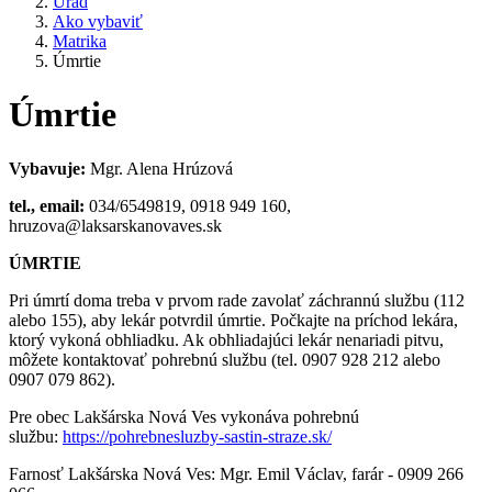
Úrad
Ako vybaviť
Matrika
Úmrtie
Úmrtie
Vybavuje:
Mgr. Alena Hrúzová
tel., email:
034/6549819, 0918 949 160,
hruzova@laksarskanovaves.sk
ÚMRTIE
Pri úmrtí doma treba v prvom rade zavolať záchrannú službu (112
alebo 155), aby lekár potvrdil úmrtie. Počkajte na príchod lekára,
ktorý vykoná obhliadku. Ak obhliadajúci lekár nenariadi pitvu,
môžete kontaktovať pohrebnú službu (tel. 0907 928 212 alebo
0907 079 862).
Pre obec Lakšárska Nová Ves vykonáva pohrebnú
službu:
https://pohrebnesluzby-sastin-straze.sk/
Farnosť Lakšárska Nová Ves: Mgr. Emil Václav, farár - 0909 266