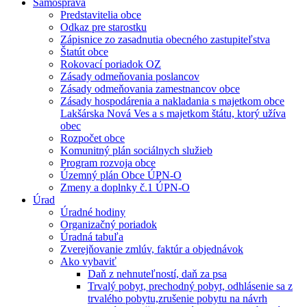
Samospráva
Predstavitelia obce
Odkaz pre starostku
Zápisnice zo zasadnutia obecného zastupiteľstva
Štatút obce
Rokovací poriadok OZ
Zásady odmeňovania poslancov
Zásady odmeňovania zamestnancov obce
Zásady hospodárenia a nakladania s majetkom obce
Lakšárska Nová Ves a s majetkom štátu, ktorý užíva
obec
Rozpočet obce
Komunitný plán sociálnych služieb
Program rozvoja obce
Územný plán Obce ÚPN-O
Zmeny a doplnky č.1 ÚPN-O
Úrad
Úradné hodiny
Organizačný poriadok
Úradná tabuľa
Zverejňovanie zmlúv, faktúr a objednávok
Ako vybaviť
Daň z nehnuteľností, daň za psa
Trvalý pobyt, prechodný pobyt, odhlásenie sa z
trvalého pobytu,zrušenie pobytu na návrh