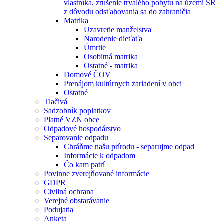
vlastníka, zrušenie trvalého pobytu na území SR
z dôvodu odsťahovania sa do zahraničia
Matrika
Uzavretie manželstva
Narodenie dieťaťa
Úmrtie
Osobitná matrika
Ostatné - matrika
Domové ČOV
Prenájom kultúrnych zariadení v obci
Ostatné
Tlačivá
Sadzobník poplatkov
Platné VZN obce
Odpadové hospodárstvo
Separovanie odpadu
Chráňme našu prírodu - separujme odpad
Informácie k odpadom
Čo kam patrí
Povinne zverejňované informácie
GDPR
Civilná ochrana
Verejné obstarávanie
Podujatia
Anketa