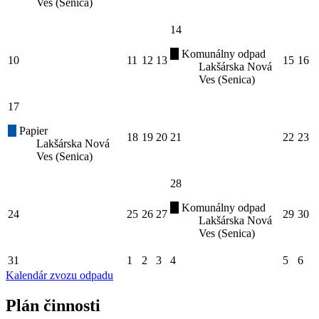
Ves (Senica)
14
Komunálny odpad
10
11
12
13
15
16
Lakšárska Nová
Ves (Senica)
17
Papier
18
19
20
21
22
23
Lakšárska Nová
Ves (Senica)
28
Komunálny odpad
24
25
26
27
29
30
Lakšárska Nová
Ves (Senica)
31
1
2
3
4
5
6
Kalendár zvozu odpadu
Plán činnosti