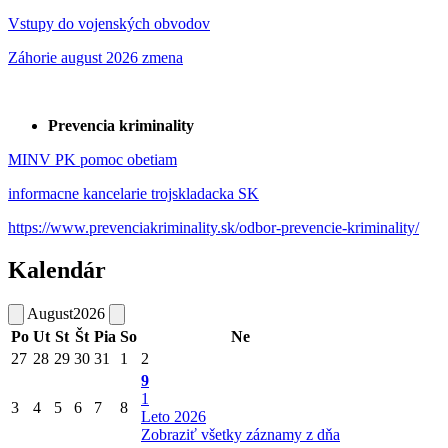
Vstupy do vojenských obvodov
Záhorie august 2026 zmena
Prevencia kriminality
MINV PK pomoc obetiam
informacne kancelarie trojskladacka SK
https://www.prevenciakriminality.sk/odbor-prevencie-kriminality/
Kalendár
August
2026
Po
Ut
St
Št
Pia
So
Ne
27
28
29
30
31
1
2
9
1
3
4
5
6
7
8
Leto 2026
Zobraziť všetky záznamy z dňa