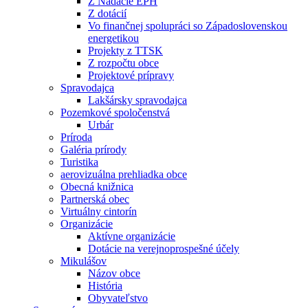
Z Nadácie EPH
Z dotácií
Vo finančnej spolupráci so Západoslovenskou
energetikou
Projekty z TTSK
Z rozpočtu obce
Projektové prípravy
Spravodajca
Lakšársky spravodajca
Pozemkové spoločenstvá
Urbár
Príroda
Galéria prírody
Turistika
aerovizuálna prehliadka obce
Obecná knižnica
Partnerská obec
Virtuálny cintorín
Organizácie
Aktívne organizácie
Dotácie na verejnoprospešné účely
Mikulášov
Názov obce
História
Obyvateľstvo