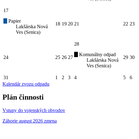
17
Papier
18
19
20
21
22
23
Lakšárska Nová
Ves (Senica)
28
Komunálny odpad
24
25
26
27
29
30
Lakšárska Nová
Ves (Senica)
31
1
2
3
4
5
6
Kalendár zvozu odpadu
Plán činnosti
Vstupy do vojenských obvodov
Záhorie august 2026 zmena