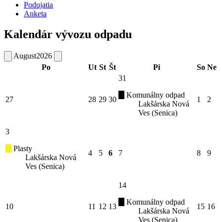
Podujatia
Anketa
Kalendár vývozu odpadu
August
2026
Po
Ut
St
Št
Pi
So
Ne
31
Komunálny odpad
27
28
29
30
1
2
Lakšárska Nová
Ves (Senica)
3
Plasty
4
5
6
7
8
9
Lakšárska Nová
Ves (Senica)
14
Komunálny odpad
10
11
12
13
15
16
Lakšárska Nová
Ves (Senica)