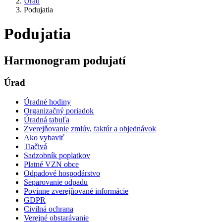
Úrad
Podujatia
Podujatia
Harmonogram podujatí
Úrad
Úradné hodiny
Organizačný poriadok
Úradná tabuľa
Zverejňovanie zmlúv, faktúr a objednávok
Ako vybaviť
Tlačivá
Sadzobník poplatkov
Platné VZN obce
Odpadové hospodárstvo
Separovanie odpadu
Povinne zverejňované informácie
GDPR
Civilná ochrana
Verejné obstarávanie