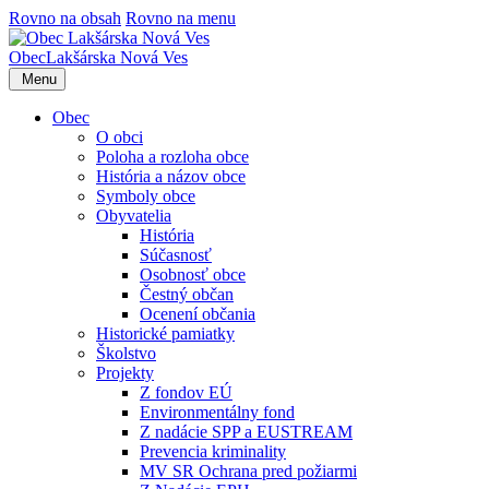
Rovno na obsah
Rovno na menu
Obec
Lakšárska Nová Ves
Menu
Obec
O obci
Poloha a rozloha obce
História a názov obce
Symboly obce
Obyvatelia
História
Súčasnosť
Osobnosť obce
Čestný občan
Ocenení občania
Historické pamiatky
Školstvo
Projekty
Z fondov EÚ
Environmentálny fond
Z nadácie SPP a EUSTREAM
Prevencia kriminality
MV SR Ochrana pred požiarmi