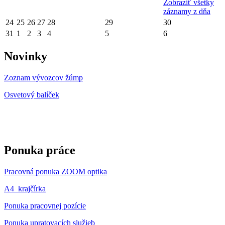
Zobraziť všetky
záznamy z dňa
24
25
26
27
28
29
30
31
1
2
3
4
5
6
Novinky
Zoznam vývozcov žúmp
Osvetový balíček
Ponuka práce
Pracovná ponuka ZOOM optika
A4_krajčírka
Ponuka pracovnej pozície
Ponuka upratovacích služieb