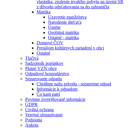
vlastníka, zrušenie trvalého pobytu na území SR
z dôvodu odsťahovania sa do zahraničia
Matrika
Uzavretie manželstva
Narodenie dieťaťa
Úmrtie
Osobitná matrika
Ostatné - matrika
Domové ČOV
Prenájom kultúrnych zariadení v obci
Ostatné
Tlačivá
Sadzobník poplatkov
Platné VZN obce
Odpadové hospodárstvo
Separovanie odpadu
Chráňme našu prírodu - separujme odpad
Informácie k odpadom
Čo kam patrí
Povinne zverejňované informácie
GDPR
Civilná ochrana
Verejné obstarávanie
Podujatia
Anketa