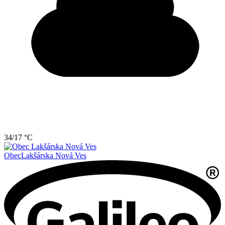
34/17 °C
Obec
Lakšárska Nová Ves