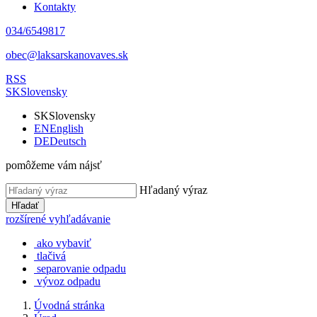
Kontakty
034/6549817
obec@laksarskanovaves.sk
RSS
SK
Slovensky
SK
Slovensky
EN
English
DE
Deutsch
pomôžeme vám nájsť
Hľadaný výraz
Hľadať
rozšírené vyhľadávanie
ako vybaviť
tlačivá
separovanie odpadu
vývoz odpadu
Úvodná stránka