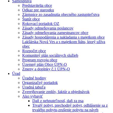
Samospráva
Predstavitelia obce
Odkaz pre starostku
Zápisnice zo zasadnutia obecného zastupiteľstva
Štatút obce
Rokovací poriadok OZ
Zásady odmeňovania poslancov
Zásady odmeňovania zamestnancov obce
Zásady hospodárenia a nakladania s majetkom obce
Lakšárska Nová Ves a s majetkom štátu, ktorý užíva
obec
Rozpočet obce
Komunitný plán sociálnych služieb
Program rozvoja obce
Územný plán Obce ÚPN-O
Zmeny a doplnky č.1 ÚPN-O
Úrad
Úradné hodiny
Organizačný poriadok
Úradná tabuľa
Zverejňovanie zmlúv, faktúr a objednávok
Ako vybaviť
Daň z nehnuteľností, daň za psa
Trvalý pobyt, prechodný pobyt, odhlásenie sa z
trvalého pobytu,zrušenie pobytu na návrh