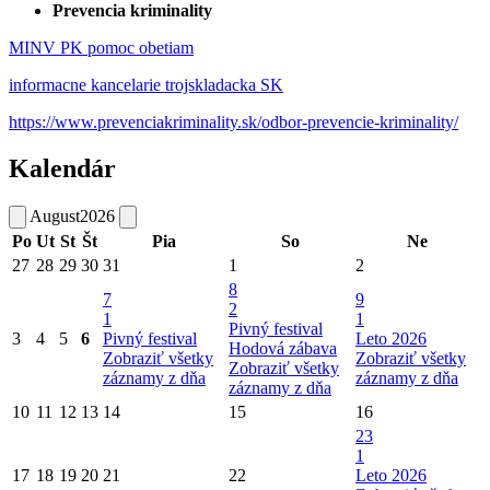
Prevencia kriminality
MINV PK pomoc obetiam
informacne kancelarie trojskladacka SK
https://www.prevenciakriminality.sk/odbor-prevencie-kriminality/
Kalendár
August
2026
Po
Ut
St
Št
Pia
So
Ne
27
28
29
30
31
1
2
8
7
9
2
1
1
Pivný festival
3
4
5
6
Pivný festival
Leto 2026
Hodová zábava
Zobraziť všetky
Zobraziť všetky
Zobraziť všetky
záznamy z dňa
záznamy z dňa
záznamy z dňa
10
11
12
13
14
15
16
23
1
17
18
19
20
21
22
Leto 2026