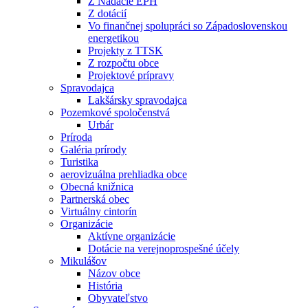
Z Nadácie EPH
Z dotácií
Vo finančnej spolupráci so Západoslovenskou
energetikou
Projekty z TTSK
Z rozpočtu obce
Projektové prípravy
Spravodajca
Lakšársky spravodajca
Pozemkové spoločenstvá
Urbár
Príroda
Galéria prírody
Turistika
aerovizuálna prehliadka obce
Obecná knižnica
Partnerská obec
Virtuálny cintorín
Organizácie
Aktívne organizácie
Dotácie na verejnoprospešné účely
Mikulášov
Názov obce
História
Obyvateľstvo