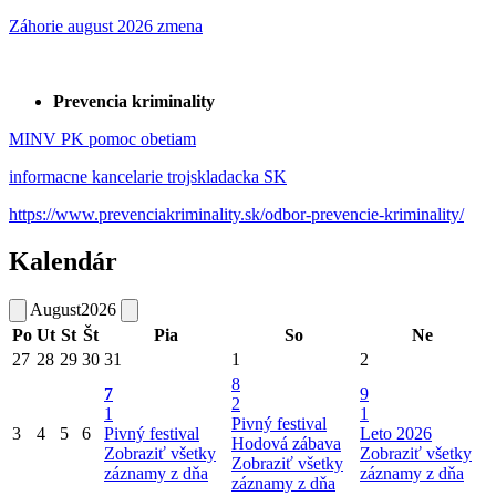
Záhorie august 2026 zmena
Prevencia kriminality
MINV PK pomoc obetiam
informacne kancelarie trojskladacka SK
https://www.prevenciakriminality.sk/odbor-prevencie-kriminality/
Kalendár
August
2026
Po
Ut
St
Št
Pia
So
Ne
27
28
29
30
31
1
2
8
7
9
2
1
1
Pivný festival
3
4
5
6
Pivný festival
Leto 2026
Hodová zábava
Zobraziť všetky
Zobraziť všetky
Zobraziť všetky
záznamy z dňa
záznamy z dňa
záznamy z dňa