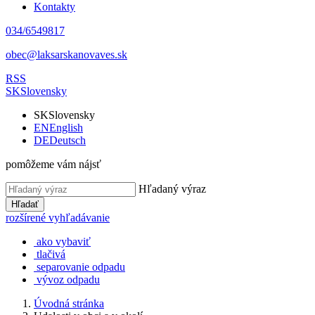
Kontakty
034/6549817
obec@laksarskanovaves.sk
RSS
SK
Slovensky
SK
Slovensky
EN
English
DE
Deutsch
pomôžeme vám nájsť
Hľadaný výraz
Hľadať
rozšírené vyhľadávanie
ako vybaviť
tlačivá
separovanie odpadu
vývoz odpadu
Úvodná stránka