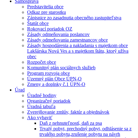
Samospráva
Predstavitelia obce
Odkaz pre starostku
Zápisnice zo zasadnutia obecného zastupiteľstva
Štatút obce
Rokovací poriadok OZ
Zásady odmeňovania poslancov
Zásady odmeňovania zamestnancov obce
Zásady hospodárenia a nakladania s majetkom obce
Lakšárska Nová Ves a s majetkom štátu, ktorý užíva
obec
Rozpočet obce
Komunitný plán sociálnych služieb
Program rozvoja obce
Územný plán Obce ÚPN-O
Zmeny a doplnky č.1 ÚPN-O
Úrad
Úradné hodiny
Organizačný poriadok
Úradná tabuľa
Zverejňovanie zmlúv, faktúr a objednávok
Ako vybaviť
Daň z nehnuteľností, daň za psa
Trvalý pobyt, prechodný pobyt, odhlásenie sa z
trvalého pobytu,zrušenie pobytu na návrh