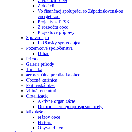
Z Nadácie EPH
Z dotácií
Vo finančnej spolupráci so Západoslovenskou
energetikou
Projekty z TTSK
Z rozpočtu obce
Projektové prípravy
Spravodajca
Lakšársky spravodajca
Pozemkové spoločenstvá
Urbár
Príroda
Galéria prírody
Turistika
aerovizuálna prehliadka obce
Obecná knižnica
Partnerská obec
Virtuálny cintorín
Organizácie
Aktívne organizácie
Dotácie na verejnoprospešné účely
Mikulášov
Názov obce
História
Obyvateľstvo