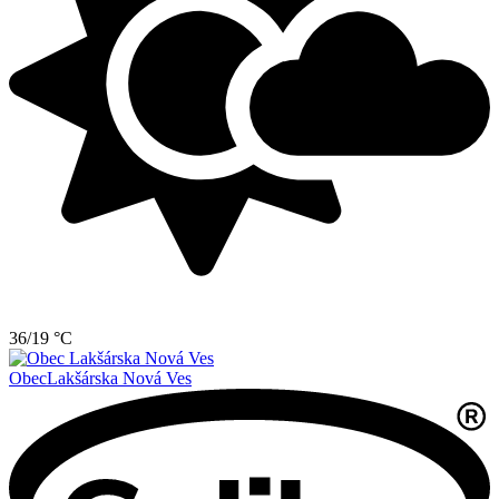
36/19 °C
Obec
Lakšárska Nová Ves