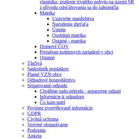
vlastníka, zrušenie trvalého pobytu na území SR
z dôvodu odsťahovania sa do zahraničia
Matrika
Uzavretie manželstva
Narodenie dieťaťa
Úmrtie
Osobitná matrika
Ostatné - matrika
Domové ČOV
Prenájom kultúrnych zariadení v obci
Ostatné
Tlačivá
Sadzobník poplatkov
Platné VZN obce
Odpadové hospodárstvo
Separovanie odpadu
Chráňme našu prírodu - separujme odpad
Informácie k odpadom
Čo kam patrí
Povinne zverejňované informácie
GDPR
Civilná ochrana
Verejné obstarávanie
Podujatia
Anketa