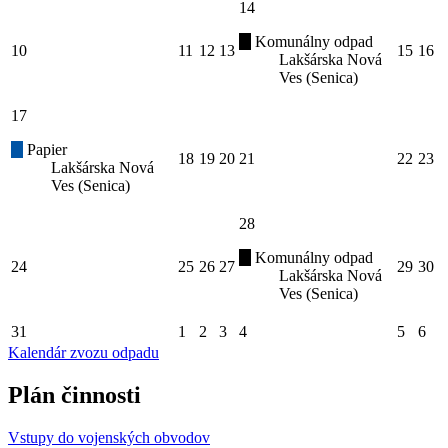
14
Komunálny odpad
10
11
12
13
15
16
Lakšárska Nová
Ves (Senica)
17
Papier
18
19
20
21
22
23
Lakšárska Nová
Ves (Senica)
28
Komunálny odpad
24
25
26
27
29
30
Lakšárska Nová
Ves (Senica)
31
1
2
3
4
5
6
Kalendár zvozu odpadu
Plán činnosti
Vstupy do vojenských obvodov