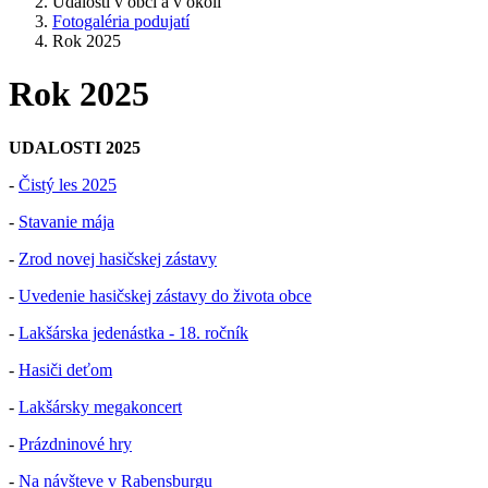
Udalosti v obci a v okolí
Fotogaléria podujatí
Rok 2025
Rok 2025
UDALOSTI 2025
-
Čistý les 2025
-
Stavanie mája
-
Zrod novej hasičskej zástavy
-
Uvedenie hasičskej zástavy do života obce
-
Lakšárska jedenástka - 18. ročník
-
Hasiči deťom
-
Lakšársky megakoncert
-
Prázdninové hry
-
Na návšteve v Rabensburgu