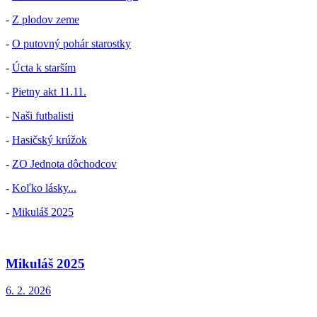
-
Z plodov zeme
-
O putovný pohár starostky
-
Úcta k starším
-
Pietny akt 11.11.
-
Naši futbalisti
-
Hasičský krúžok
-
ZO Jednota dôchodcov
-
Koľko lásky...
-
Mikuláš 2025
Mikuláš 2025
6. 2. 2026