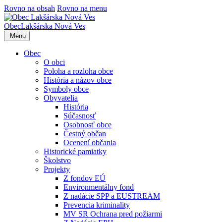
Rovno na obsah
Rovno na menu
Obec
Lakšárska Nová Ves
Menu
Obec
O obci
Poloha a rozloha obce
História a názov obce
Symboly obce
Obyvatelia
História
Súčasnosť
Osobnosť obce
Čestný občan
Ocenení občania
Historické pamiatky
Školstvo
Projekty
Z fondov EÚ
Environmentálny fond
Z nadácie SPP a EUSTREAM
Prevencia kriminality
MV SR Ochrana pred požiarmi