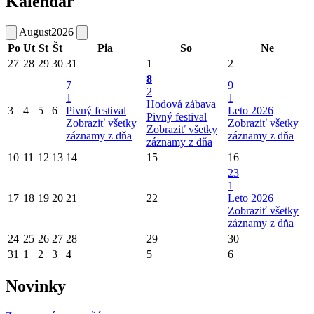
Kalendár
August
2026
Po
Ut
St
Št
Pia
So
Ne
27
28
29
30
31
1
2
8
7
9
2
1
1
Hodová zábava
3
4
5
6
Pivný festival
Leto 2026
Pivný festival
Zobraziť všetky
Zobraziť všetky
Zobraziť všetky
záznamy z dňa
záznamy z dňa
záznamy z dňa
10
11
12
13
14
15
16
23
1
17
18
19
20
21
22
Leto 2026
Zobraziť všetky
záznamy z dňa
24
25
26
27
28
29
30
31
1
2
3
4
5
6
Novinky