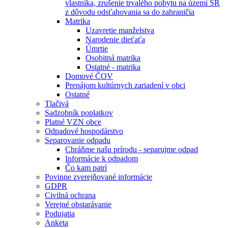
vlastníka, zrušenie trvalého pobytu na území SR
z dôvodu odsťahovania sa do zahraničia
Matrika
Uzavretie manželstva
Narodenie dieťaťa
Úmrtie
Osobitná matrika
Ostatné - matrika
Domové ČOV
Prenájom kultúrnych zariadení v obci
Ostatné
Tlačivá
Sadzobník poplatkov
Platné VZN obce
Odpadové hospodárstvo
Separovanie odpadu
Chráňme našu prírodu - separujme odpad
Informácie k odpadom
Čo kam patrí
Povinne zverejňované informácie
GDPR
Civilná ochrana
Verejné obstarávanie
Podujatia
Anketa