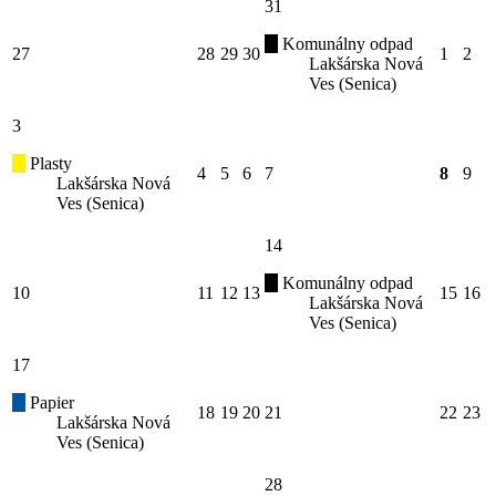
31
Komunálny odpad
27
28
29
30
1
2
Lakšárska Nová
Ves (Senica)
3
Plasty
4
5
6
7
8
9
Lakšárska Nová
Ves (Senica)
14
Komunálny odpad
10
11
12
13
15
16
Lakšárska Nová
Ves (Senica)
17
Papier
18
19
20
21
22
23
Lakšárska Nová
Ves (Senica)
28