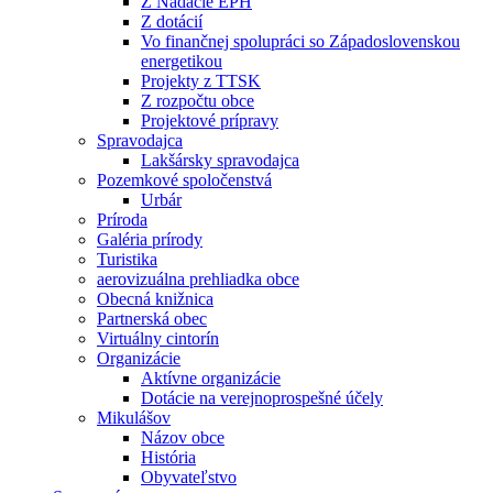
Z Nadácie EPH
Z dotácií
Vo finančnej spolupráci so Západoslovenskou
energetikou
Projekty z TTSK
Z rozpočtu obce
Projektové prípravy
Spravodajca
Lakšársky spravodajca
Pozemkové spoločenstvá
Urbár
Príroda
Galéria prírody
Turistika
aerovizuálna prehliadka obce
Obecná knižnica
Partnerská obec
Virtuálny cintorín
Organizácie
Aktívne organizácie
Dotácie na verejnoprospešné účely
Mikulášov
Názov obce
História
Obyvateľstvo