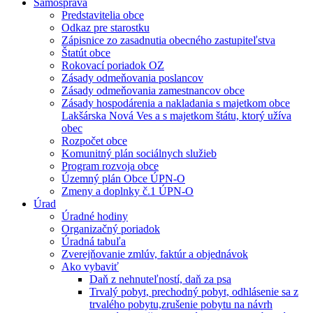
Samospráva
Predstavitelia obce
Odkaz pre starostku
Zápisnice zo zasadnutia obecného zastupiteľstva
Štatút obce
Rokovací poriadok OZ
Zásady odmeňovania poslancov
Zásady odmeňovania zamestnancov obce
Zásady hospodárenia a nakladania s majetkom obce
Lakšárska Nová Ves a s majetkom štátu, ktorý užíva
obec
Rozpočet obce
Komunitný plán sociálnych služieb
Program rozvoja obce
Územný plán Obce ÚPN-O
Zmeny a doplnky č.1 ÚPN-O
Úrad
Úradné hodiny
Organizačný poriadok
Úradná tabuľa
Zverejňovanie zmlúv, faktúr a objednávok
Ako vybaviť
Daň z nehnuteľností, daň za psa
Trvalý pobyt, prechodný pobyt, odhlásenie sa z
trvalého pobytu,zrušenie pobytu na návrh