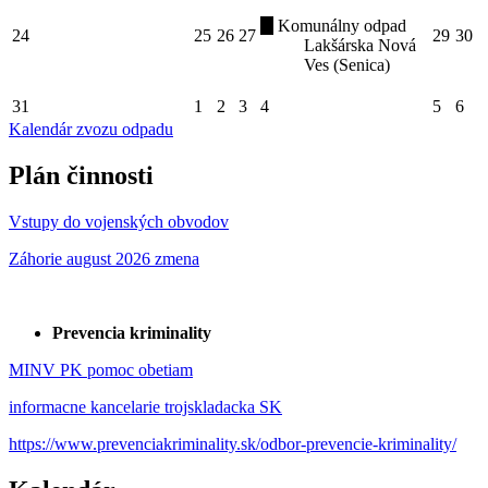
Komunálny odpad
24
25
26
27
29
30
Lakšárska Nová
Ves (Senica)
31
1
2
3
4
5
6
Kalendár zvozu odpadu
Plán činnosti
Vstupy do vojenských obvodov
Záhorie august 2026 zmena
Prevencia kriminality
MINV PK pomoc obetiam
informacne kancelarie trojskladacka SK
https://www.prevenciakriminality.sk/odbor-prevencie-kriminality/