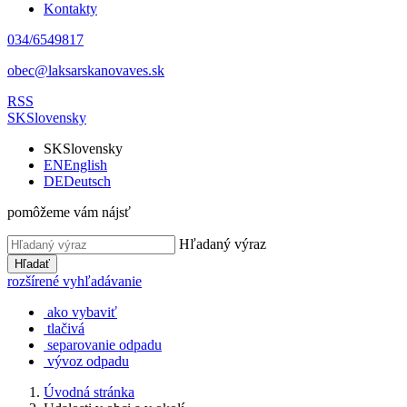
Kontakty
034/6549817
obec@laksarskanovaves.sk
RSS
SK
Slovensky
SK
Slovensky
EN
English
DE
Deutsch
pomôžeme vám nájsť
Hľadaný výraz
Hľadať
rozšírené vyhľadávanie
ako vybaviť
tlačivá
separovanie odpadu
vývoz odpadu
Úvodná stránka