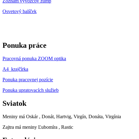
Zoznam vývozcov žúmp
Osvetový balíček
Ponuka práce
Pracovná ponuka ZOOM optika
A4_krajčírka
Ponuka pracovnej pozície
Ponuka upratovacích služieb
Sviatok
Meniny má
Oskár
, Donát, Hartvig, Virgín, Donáta, Virgínia
Zajtra má meniny
Ľubomíra
, Rastic