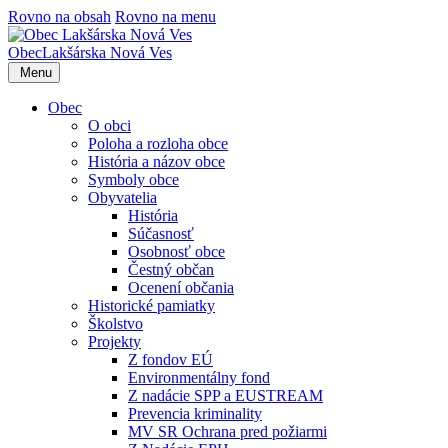
Rovno na obsah
Rovno na menu
Obec
Lakšárska Nová Ves
Menu
Obec
O obci
Poloha a rozloha obce
História a názov obce
Symboly obce
Obyvatelia
História
Súčasnosť
Osobnosť obce
Čestný občan
Ocenení občania
Historické pamiatky
Školstvo
Projekty
Z fondov EÚ
Environmentálny fond
Z nadácie SPP a EUSTREAM
Prevencia kriminality
MV SR Ochrana pred požiarmi