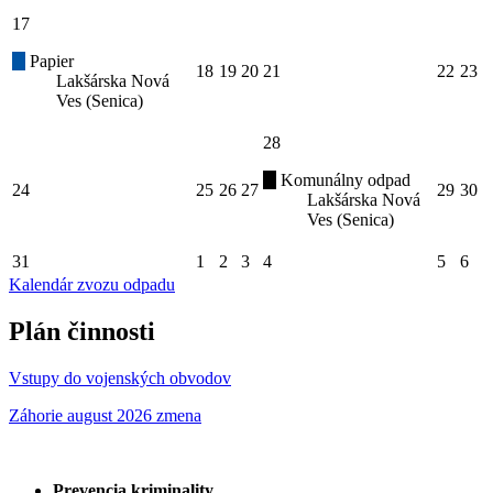
17
Papier
18
19
20
21
22
23
Lakšárska Nová
Ves (Senica)
28
Komunálny odpad
24
25
26
27
29
30
Lakšárska Nová
Ves (Senica)
31
1
2
3
4
5
6
Kalendár zvozu odpadu
Plán činnosti
Vstupy do vojenských obvodov
Záhorie august 2026 zmena
Prevencia kriminality