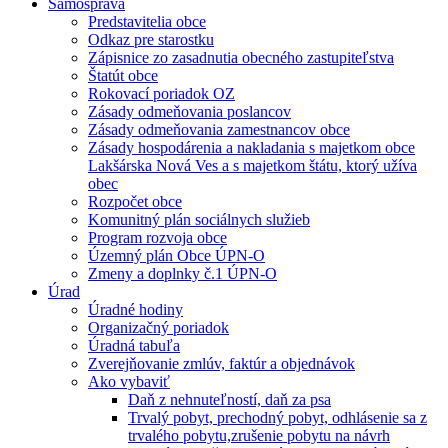
Samospráva
Predstavitelia obce
Odkaz pre starostku
Zápisnice zo zasadnutia obecného zastupiteľstva
Štatút obce
Rokovací poriadok OZ
Zásady odmeňovania poslancov
Zásady odmeňovania zamestnancov obce
Zásady hospodárenia a nakladania s majetkom obce
Lakšárska Nová Ves a s majetkom štátu, ktorý užíva
obec
Rozpočet obce
Komunitný plán sociálnych služieb
Program rozvoja obce
Územný plán Obce ÚPN-O
Zmeny a doplnky č.1 ÚPN-O
Úrad
Úradné hodiny
Organizačný poriadok
Úradná tabuľa
Zverejňovanie zmlúv, faktúr a objednávok
Ako vybaviť
Daň z nehnuteľností, daň za psa
Trvalý pobyt, prechodný pobyt, odhlásenie sa z
trvalého pobytu,zrušenie pobytu na návrh