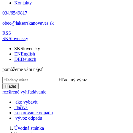
Kontakty
034/6549817
obec@laksarskanovaves.sk
RSS
SK
Slovensky
SK
Slovensky
EN
English
DE
Deutsch
pomôžeme vám nájsť
Hľadaný výraz
Hľadať
rozšírené vyhľadávanie
ako vybaviť
tlačivá
separovanie odpadu
vývoz odpadu
Úvodná stránka