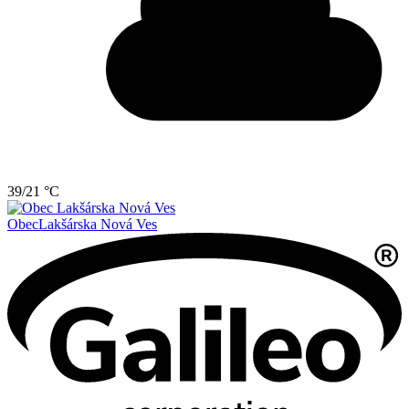
39/21 °C
Obec
Lakšárska Nová Ves