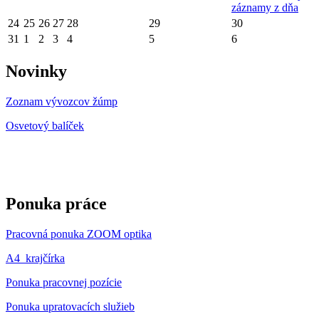
záznamy z dňa
24
25
26
27
28
29
30
31
1
2
3
4
5
6
Novinky
Zoznam vývozcov žúmp
Osvetový balíček
Ponuka práce
Pracovná ponuka ZOOM optika
A4_krajčírka
Ponuka pracovnej pozície
Ponuka upratovacích služieb