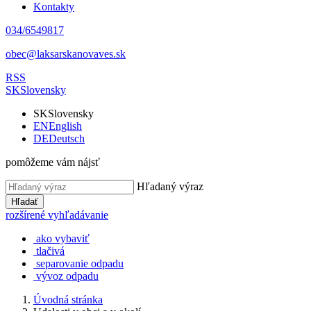
Kontakty
034/6549817
obec@laksarskanovaves.sk
RSS
SK
Slovensky
SK
Slovensky
EN
English
DE
Deutsch
pomôžeme vám nájsť
Hľadaný výraz
Hľadať
rozšírené vyhľadávanie
ako vybaviť
tlačivá
separovanie odpadu
vývoz odpadu
Úvodná stránka