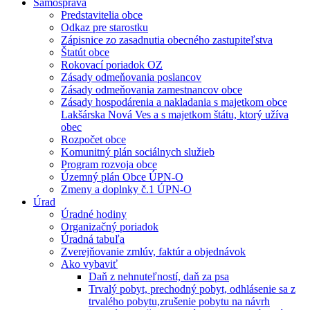
Samospráva
Predstavitelia obce
Odkaz pre starostku
Zápisnice zo zasadnutia obecného zastupiteľstva
Štatút obce
Rokovací poriadok OZ
Zásady odmeňovania poslancov
Zásady odmeňovania zamestnancov obce
Zásady hospodárenia a nakladania s majetkom obce
Lakšárska Nová Ves a s majetkom štátu, ktorý užíva
obec
Rozpočet obce
Komunitný plán sociálnych služieb
Program rozvoja obce
Územný plán Obce ÚPN-O
Zmeny a doplnky č.1 ÚPN-O
Úrad
Úradné hodiny
Organizačný poriadok
Úradná tabuľa
Zverejňovanie zmlúv, faktúr a objednávok
Ako vybaviť
Daň z nehnuteľností, daň za psa
Trvalý pobyt, prechodný pobyt, odhlásenie sa z
trvalého pobytu,zrušenie pobytu na návrh