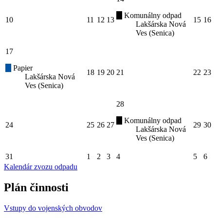
Komunálny odpad
10
11
12
13
15
16
Lakšárska Nová
Ves (Senica)
17
Papier
18
19
20
21
22
23
Lakšárska Nová
Ves (Senica)
28
Komunálny odpad
24
25
26
27
29
30
Lakšárska Nová
Ves (Senica)
31
1
2
3
4
5
6
Kalendár zvozu odpadu
Plán činnosti
Vstupy do vojenských obvodov