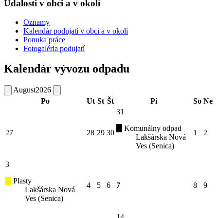
Udalosti v obci a v okolí
Oznamy
Kalendár podujatí v obci a v okolí
Ponuka práce
Fotogaléria podujatí
Kalendár vývozu odpadu
August
2026
Po
Ut
St
Št
Pi
So
Ne
31
Komunálny odpad
27
28
29
30
1
2
Lakšárska Nová
Ves (Senica)
3
Plasty
4
5
6
7
8
9
Lakšárska Nová
Ves (Senica)
14