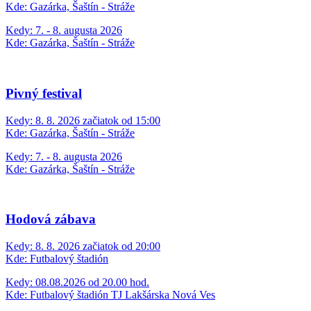
Kde:
Gazárka, Šaštín - Stráže
Kedy: 7. - 8. augusta 2026
Kde: Gazárka, Šaštín - Stráže
Pivný festival
Kedy:
8. 8. 2026 začiatok od 15:00
Kde:
Gazárka, Šaštín - Stráže
Kedy: 7. - 8. augusta 2026
Kde: Gazárka, Šaštín - Stráže
Hodová zábava
Kedy:
8. 8. 2026 začiatok od 20:00
Kde:
Futbalový štadión
Kedy: 08.08.2026 od 20.00 hod.
Kde: Futbalový štadión TJ Lakšárska Nová Ves