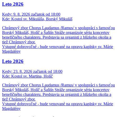
Leto 2026
Kedy:
9. 8. 2026 začiatok od 18:00
Kde:
Kostol sv. Mikuláša, Borský Mikuláš
Chrámový zbor Chorus Laudamus /Ramus/ v spolupráci s farnosťou
Borský Mikuláš, Holíč a Šaštín Stráže organizuje sériu koncertov
benefičného charakteru. Predstavia sa organisti z blízkeho okolia a
tiež Chrámový zbor.
Vstupné dobrovoľné - bude venované na opravu kaplnky sv. Márie
Magdalény
Leto 2026
Kedy:
23. 8. 2026 začiatok od 18:00
Kde:
Kostol sv. Martina, Holíč
Chrámový zbor Chorus Laudamus /Ramus/ v spolupráci s farnosťou
Borský Mikuláš, Holíč a Šaštín Stráže organizuje sériu koncertov
benefičného charakteru. Predstavia sa organisti z blízkeho okolia a
tiež Chrámový zbor.
Vstupné dobrovoľné - bude venované na opravu kaplnky sv. Márie
Magdalény