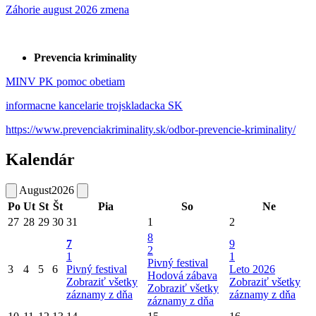
Záhorie august 2026 zmena
Prevencia kriminality
MINV PK pomoc obetiam
informacne kancelarie trojskladacka SK
https://www.prevenciakriminality.sk/odbor-prevencie-kriminality/
Kalendár
August
2026
Po
Ut
St
Št
Pia
So
Ne
27
28
29
30
31
1
2
8
7
9
2
1
1
Pivný festival
3
4
5
6
Pivný festival
Leto 2026
Hodová zábava
Zobraziť všetky
Zobraziť všetky
Zobraziť všetky
záznamy z dňa
záznamy z dňa
záznamy z dňa