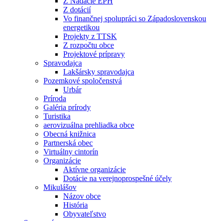
Z Nadácie EPH
Z dotácií
Vo finančnej spolupráci so Západoslovenskou
energetikou
Projekty z TTSK
Z rozpočtu obce
Projektové prípravy
Spravodajca
Lakšársky spravodajca
Pozemkové spoločenstvá
Urbár
Príroda
Galéria prírody
Turistika
aerovizuálna prehliadka obce
Obecná knižnica
Partnerská obec
Virtuálny cintorín
Organizácie
Aktívne organizácie
Dotácie na verejnoprospešné účely
Mikulášov
Názov obce
História
Obyvateľstvo