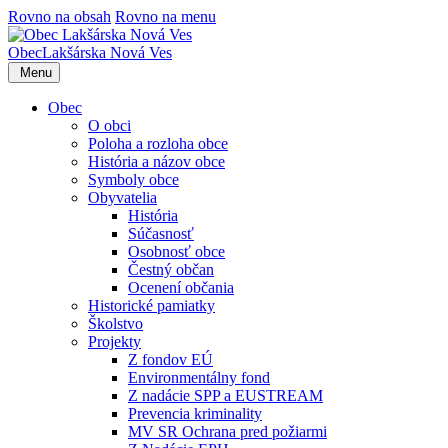
Rovno na obsah
Rovno na menu
Obec
Lakšárska Nová Ves
Menu
Obec
O obci
Poloha a rozloha obce
História a názov obce
Symboly obce
Obyvatelia
História
Súčasnosť
Osobnosť obce
Čestný občan
Ocenení občania
Historické pamiatky
Školstvo
Projekty
Z fondov EÚ
Environmentálny fond
Z nadácie SPP a EUSTREAM
Prevencia kriminality
MV SR Ochrana pred požiarmi