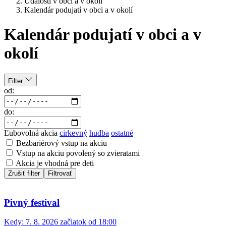
Udalosti v obci a v okolí
Kalendár podujatí v obci a v okolí
Kalendár podujatí v obci a v
okolí
Filter
od:
do:
Ľubovolná akcia
cirkevný
hudba
ostatné
Bezbariérový vstup na akciu
Vstup na akciu povolený so zvieratami
Akcia je vhodná pre deti
Zrušiť filter
Filtrovať
Pivný festival
Kedy:
7. 8. 2026 začiatok od 18:00