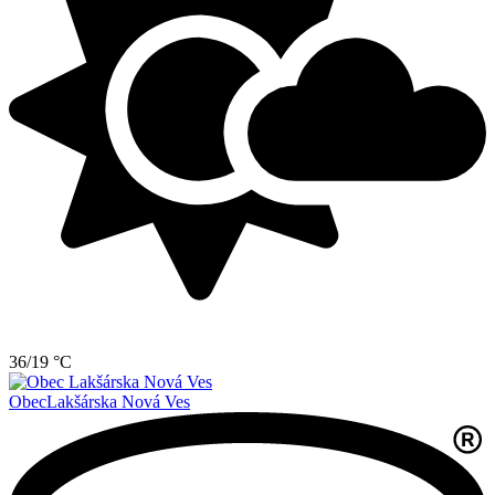
36/19 °C
Obec
Lakšárska Nová Ves