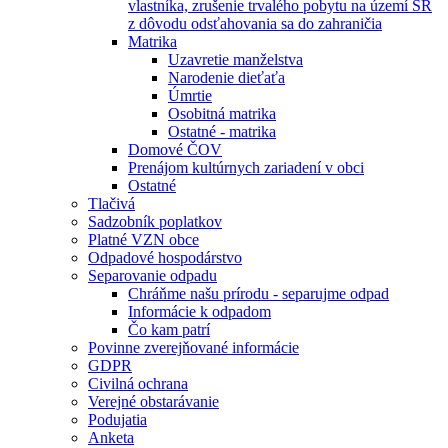
vlastníka, zrušenie trvalého pobytu na území SR
z dôvodu odsťahovania sa do zahraničia
Matrika
Uzavretie manželstva
Narodenie dieťaťa
Úmrtie
Osobitná matrika
Ostatné - matrika
Domové ČOV
Prenájom kultúrnych zariadení v obci
Ostatné
Tlačivá
Sadzobník poplatkov
Platné VZN obce
Odpadové hospodárstvo
Separovanie odpadu
Chráňme našu prírodu - separujme odpad
Informácie k odpadom
Čo kam patrí
Povinne zverejňované informácie
GDPR
Civilná ochrana
Verejné obstarávanie
Podujatia
Anketa