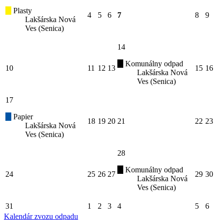
Plasty
4
5
6
7
8
9
Lakšárska Nová
Ves (Senica)
14
Komunálny odpad
10
11
12
13
15
16
Lakšárska Nová
Ves (Senica)
17
Papier
18
19
20
21
22
23
Lakšárska Nová
Ves (Senica)
28
Komunálny odpad
24
25
26
27
29
30
Lakšárska Nová
Ves (Senica)
31
1
2
3
4
5
6
Kalendár zvozu odpadu