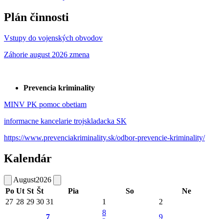
Plán činnosti
Vstupy do vojenských obvodov
Záhorie august 2026 zmena
Prevencia kriminality
MINV PK pomoc obetiam
informacne kancelarie trojskladacka SK
https://www.prevenciakriminality.sk/odbor-prevencie-kriminality/
Kalendár
August
2026
Po
Ut
St
Št
Pia
So
Ne
27
28
29
30
31
1
2
8
7
9