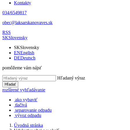
Kontakty
034/6549817
obec@laksarskanovaves.sk
RSS
SK
Slovensky
SK
Slovensky
EN
English
DE
Deutsch
pomôžeme vám nájsť
Hľadaný výraz
Hľadať
rozšírené vyhľadávanie
ako vybaviť
tlačivá
separovanie odpadu
vývoz odpadu
Úvodná stránka