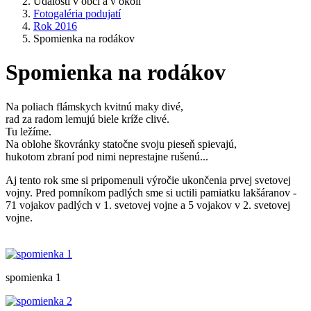
Udalosti v obci a v okolí
Fotogaléria podujatí
Rok 2016
Spomienka na rodákov
Spomienka na rodákov
Na poliach flámskych kvitnú maky divé,
rad za radom lemujú biele kríže clivé.
Tu ležíme.
Na oblohe škovránky statočne svoju pieseň spievajú,
hukotom zbraní pod nimi neprestajne rušenú...
Aj tento rok sme si pripomenuli výročie ukončenia prvej svetovej
vojny. Pred pomníkom padlých sme si uctili pamiatku lakšáranov -
71 vojakov padlých v 1. svetovej vojne a 5 vojakov v 2. svetovej
vojne.
spomienka 1