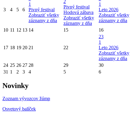
2
1
1
Pivný festival
3
4
5
6
Pivný festival
Leto 2026
Hodová zábava
Zobraziť všetky
Zobraziť všetky
Zobraziť všetky
záznamy z dňa
záznamy z dňa
záznamy z dňa
10
11
12
13
14
15
16
23
1
17
18
19
20
21
22
Leto 2026
Zobraziť všetky
záznamy z dňa
24
25
26
27
28
29
30
31
1
2
3
4
5
6
Novinky
Zoznam vývozcov žúmp
Osvetový balíček