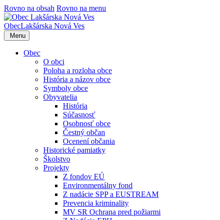
Rovno na obsah
Rovno na menu
Obec
Lakšárska Nová Ves
Menu
Obec
O obci
Poloha a rozloha obce
História a názov obce
Symboly obce
Obyvatelia
História
Súčasnosť
Osobnosť obce
Čestný občan
Ocenení občania
Historické pamiatky
Školstvo
Projekty
Z fondov EÚ
Environmentálny fond
Z nadácie SPP a EUSTREAM
Prevencia kriminality
MV SR Ochrana pred požiarmi