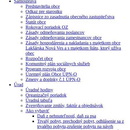
Samospráva
Predstavitelia obce
Odkaz pre starostku
Zápisnice zo zasadnutia obecného zastupiteľstva
Štatút obce
Rokovací poriadok OZ
Zásady odmeňovania poslancov
Zásady odmeňovania zamestnancov obce
Zásady hospodárenia a nakladania s majetkom obce
Lakšárska Nová Ves a s majetkom štátu, ktorý užíva
obec
Rozpočet obce
Komunitný plán sociálnych služieb
Program rozvoja obce
Územný plán Obce ÚPN-O
Zmeny a doplnky č.1 ÚPN-O
Úrad
Úradné hodiny
Organizačný poriadok
Úradná tabuľa
Zverejňovanie zmlúv, faktúr a objednávok
Ako vybaviť
Daň z nehnuteľností, daň za psa
Trvalý pobyt, prechodný pobyt, odhlásenie sa z
trvalého pobytu,zrušenie pobytu na návrh