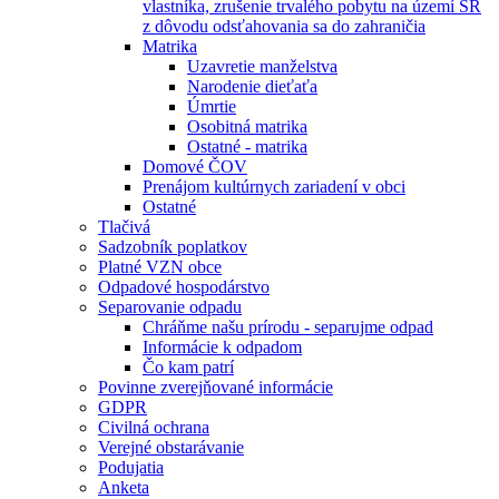
vlastníka, zrušenie trvalého pobytu na území SR
z dôvodu odsťahovania sa do zahraničia
Matrika
Uzavretie manželstva
Narodenie dieťaťa
Úmrtie
Osobitná matrika
Ostatné - matrika
Domové ČOV
Prenájom kultúrnych zariadení v obci
Ostatné
Tlačivá
Sadzobník poplatkov
Platné VZN obce
Odpadové hospodárstvo
Separovanie odpadu
Chráňme našu prírodu - separujme odpad
Informácie k odpadom
Čo kam patrí
Povinne zverejňované informácie
GDPR
Civilná ochrana
Verejné obstarávanie
Podujatia
Anketa