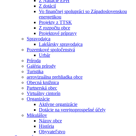
Z Nadácie EPH
Z dotácií
Vo finančnej spolupráci so Západoslovenskou
energetikou
Projekty z TTSK
Z rozpočtu obce
Projektové prípravy
Spravodajca
Lakšársky spravodajca
Pozemkové spoločenstvá
Urbár
Príroda
Galéria prírody
Turistika
aerovizuálna prehliadka obce
Obecná knižnica
Partnerská obec
Virtuálny cintorín
Organizácie
Aktívne organizácie
Dotácie na verejnoprospešné účely
Mikulášov
Názov obce
História
Obyvateľstvo