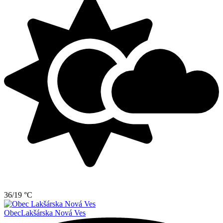
36/19 °C
Obec
Lakšárska Nová Ves