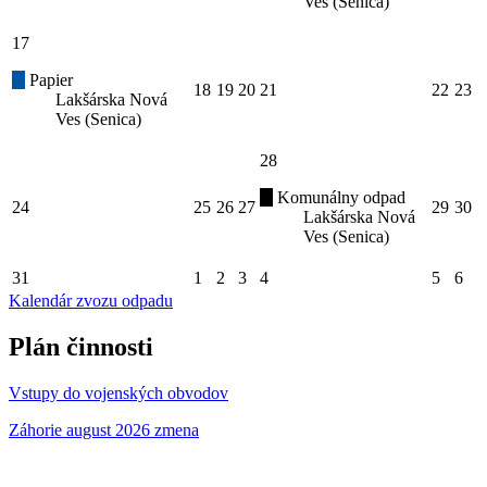
Ves (Senica)
17
Papier
18
19
20
21
22
23
Lakšárska Nová
Ves (Senica)
28
Komunálny odpad
24
25
26
27
29
30
Lakšárska Nová
Ves (Senica)
31
1
2
3
4
5
6
Kalendár zvozu odpadu
Plán činnosti
Vstupy do vojenských obvodov
Záhorie august 2026 zmena