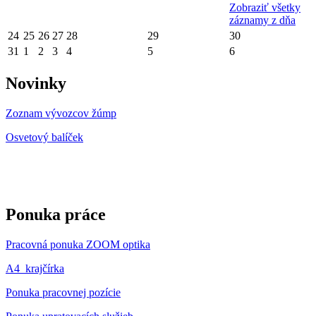
Zobraziť všetky
záznamy z dňa
24
25
26
27
28
29
30
31
1
2
3
4
5
6
Novinky
Zoznam vývozcov žúmp
Osvetový balíček
Ponuka práce
Pracovná ponuka ZOOM optika
A4_krajčírka
Ponuka pracovnej pozície