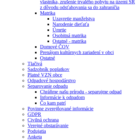
vlastníka, zrušenie trvalého pobytu na území SR
z dôvodu odsťahovania sa do zahraničia
Matrika
Uzavretie manželstva
Narodenie dieťaťa
Úmrtie
Osobitná matrika
Ostatné - matrika
Domové ČOV
Prenájom kultúrnych zariadení v obci
Ostatné
Tlačivá
Sadzobník poplatkov
Platné VZN obce
Odpadové hospodárstvo
Separovanie odpadu
Chráňme našu prírodu - separujme odpad
Informácie k odpadom
Čo kam patrí
Povinne zverejňované informácie
GDPR
Civilná ochrana
Verejné obstarávanie
Podujatia
Anketa