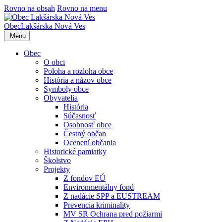
Rovno na obsah
Rovno na menu
Obec
Lakšárska Nová Ves
Menu
Obec
O obci
Poloha a rozloha obce
História a názov obce
Symboly obce
Obyvatelia
História
Súčasnosť
Osobnosť obce
Čestný občan
Ocenení občania
Historické pamiatky
Školstvo
Projekty
Z fondov EÚ
Environmentálny fond
Z nadácie SPP a EUSTREAM
Prevencia kriminality
MV SR Ochrana pred požiarmi