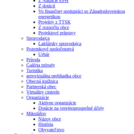
Z Nadácie EPH
Z dotácií
Vo finančnej spolupráci so Západoslovenskou
energetikou
Projekty z TTSK
Z rozpočtu obce
Projektové prípravy
Spravodajca
Lakšársky spravodajca
Pozemkové spoločenstvá
Urbár
Príroda
Galéria prírody
Turistika
aerovizuálna prehliadka obce
Obecná knižnica
Partnerská obec
Virtuálny cintorín
Organizácie
Aktívne organizácie
Dotácie na verejnoprospešné účely
Mikulášov
Názov obce
História
Obyvateľstvo