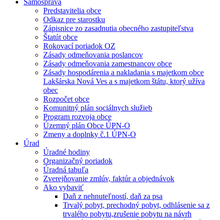
Samospráva
Predstavitelia obce
Odkaz pre starostku
Zápisnice zo zasadnutia obecného zastupiteľstva
Štatút obce
Rokovací poriadok OZ
Zásady odmeňovania poslancov
Zásady odmeňovania zamestnancov obce
Zásady hospodárenia a nakladania s majetkom obce
Lakšárska Nová Ves a s majetkom štátu, ktorý užíva
obec
Rozpočet obce
Komunitný plán sociálnych služieb
Program rozvoja obce
Územný plán Obce ÚPN-O
Zmeny a doplnky č.1 ÚPN-O
Úrad
Úradné hodiny
Organizačný poriadok
Úradná tabuľa
Zverejňovanie zmlúv, faktúr a objednávok
Ako vybaviť
Daň z nehnuteľností, daň za psa
Trvalý pobyt, prechodný pobyt, odhlásenie sa z
trvalého pobytu,zrušenie pobytu na návrh