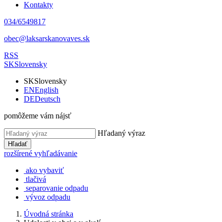
Kontakty
034/6549817
obec@laksarskanovaves.sk
RSS
SK
Slovensky
SK
Slovensky
EN
English
DE
Deutsch
pomôžeme vám nájsť
Hľadaný výraz
Hľadať
rozšírené vyhľadávanie
ako vybaviť
tlačivá
separovanie odpadu
vývoz odpadu
Úvodná stránka