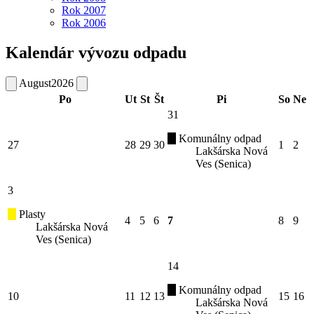
Rok 2007
Rok 2006
Kalendár vývozu odpadu
August
2026
Po
Ut
St
Št
Pi
So
Ne
31
Komunálny odpad
27
28
29
30
1
2
Lakšárska Nová
Ves (Senica)
3
Plasty
4
5
6
7
8
9
Lakšárska Nová
Ves (Senica)
14
Komunálny odpad
10
11
12
13
15
16
Lakšárska Nová