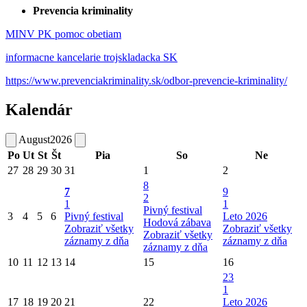
Prevencia kriminality
MINV PK pomoc obetiam
informacne kancelarie trojskladacka SK
https://www.prevenciakriminality.sk/odbor-prevencie-kriminality/
Kalendár
August
2026
Po
Ut
St
Št
Pia
So
Ne
27
28
29
30
31
1
2
8
7
9
2
1
1
Pivný festival
3
4
5
6
Pivný festival
Leto 2026
Hodová zábava
Zobraziť všetky
Zobraziť všetky
Zobraziť všetky
záznamy z dňa
záznamy z dňa
záznamy z dňa
10
11
12
13
14
15
16
23
1
17
18
19
20
21
22
Leto 2026