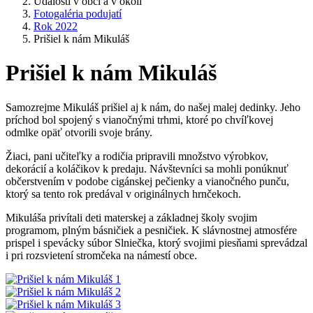
Udalosti v obci a v okolí
Fotogaléria podujatí
Rok 2022
Prišiel k nám Mikuláš
Prišiel k nám Mikuláš
Samozrejme Mikuláš prišiel aj k nám, do našej malej dedinky. Jeho
príchod bol spojený s vianočnými trhmi, ktoré po chvíľkovej
odmlke opäť otvorili svoje brány.
Žiaci, pani učiteľky a rodičia pripravili množstvo výrobkov,
dekorácií a koláčikov k predaju. Návštevníci sa mohli ponúknuť
občerstvením v podobe cigánskej pečienky a vianočného punču,
ktorý sa tento rok predával v originálnych hrnčekoch.
Mikuláša privítali deti materskej a základnej školy svojim
programom, plným básničiek a pesničiek. K slávnostnej atmosfére
prispel i spevácky súbor Slniečka, ktorý svojimi piesňami sprevádzal
i pri rozsvietení stromčeka na námestí obce.