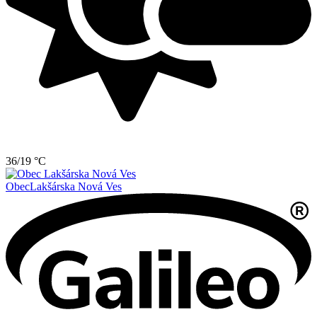
36/19 °C
Obec
Lakšárska Nová Ves