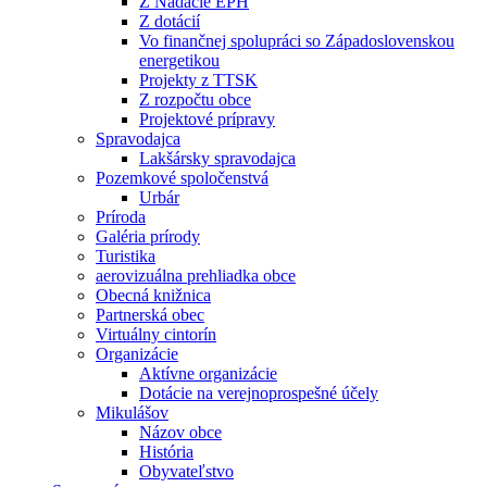
Z Nadácie EPH
Z dotácií
Vo finančnej spolupráci so Západoslovenskou
energetikou
Projekty z TTSK
Z rozpočtu obce
Projektové prípravy
Spravodajca
Lakšársky spravodajca
Pozemkové spoločenstvá
Urbár
Príroda
Galéria prírody
Turistika
aerovizuálna prehliadka obce
Obecná knižnica
Partnerská obec
Virtuálny cintorín
Organizácie
Aktívne organizácie
Dotácie na verejnoprospešné účely
Mikulášov
Názov obce
História
Obyvateľstvo