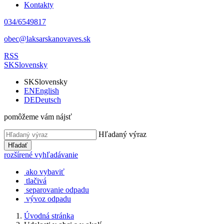
Kontakty
034/6549817
obec@laksarskanovaves.sk
RSS
SK
Slovensky
SK
Slovensky
EN
English
DE
Deutsch
pomôžeme vám nájsť
Hľadaný výraz
Hľadať
rozšírené vyhľadávanie
ako vybaviť
tlačivá
separovanie odpadu
vývoz odpadu
Úvodná stránka