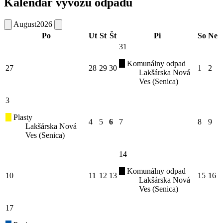
Kalendár vývozu odpadu
August
2026
Po
Ut
St
Št
Pi
So
Ne
31
Komunálny odpad
27
28
29
30
1
2
Lakšárska Nová
Ves (Senica)
3
Plasty
4
5
6
7
8
9
Lakšárska Nová
Ves (Senica)
14
Komunálny odpad
10
11
12
13
15
16
Lakšárska Nová
Ves (Senica)
17