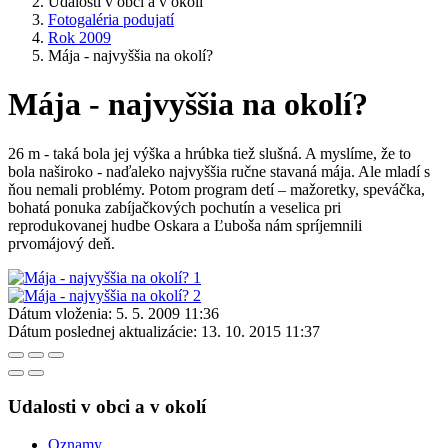
Udalosti v obci a v okolí
Fotogaléria podujatí
Rok 2009
Mája - najvyššia na okolí?
Mája - najvyššia na okolí?
26 m - taká bola jej výška a hrúbka tiež slušná. A myslíme, že to
bola naširoko - naďaleko najvyššia ručne stavaná mája. Ale mladí s
ňou nemali problémy. Potom program detí – mažoretky, speváčka,
bohatá ponuka zabíjačkových pochutín a veselica pri
reprodukovanej hudbe Oskara a Ľuboša nám spríjemnili
prvomájový deň.
Dátum vloženia:
5. 5. 2009 11:36
Dátum poslednej aktualizácie:
13. 10. 2015 11:37
Udalosti v obci a v okolí
Oznamy