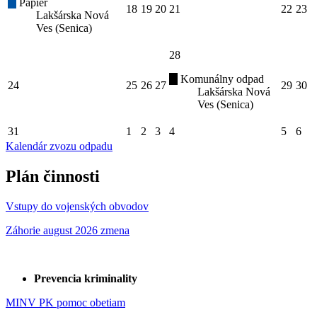
Papier
18
19
20
21
22
23
Lakšárska Nová
Ves (Senica)
28
Komunálny odpad
24
25
26
27
29
30
Lakšárska Nová
Ves (Senica)
31
1
2
3
4
5
6
Kalendár zvozu odpadu
Plán činnosti
Vstupy do vojenských obvodov
Záhorie august 2026 zmena
Prevencia kriminality
MINV PK pomoc obetiam