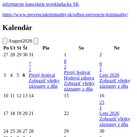
informacne kancelarie trojskladacka SK
https://www.prevenciakriminality.sk/odbor-prevencie-kriminality/
Kalendár
August
2026
Po
Ut
St
Št
Pia
So
Ne
27
28
29
30
31
1
2
8
7
9
2
1
1
Pivný festival
3
4
5
6
Pivný festival
Leto 2026
Hodová zábava
Zobraziť všetky
Zobraziť všetky
Zobraziť všetky
záznamy z dňa
záznamy z dňa
záznamy z dňa
10
11
12
13
14
15
16
23
1
17
18
19
20
21
22
Leto 2026
Zobraziť všetky
záznamy z dňa
24
25
26
27
28
29
30