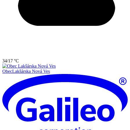
34/17 °C
Obec
Lakšárska Nová Ves