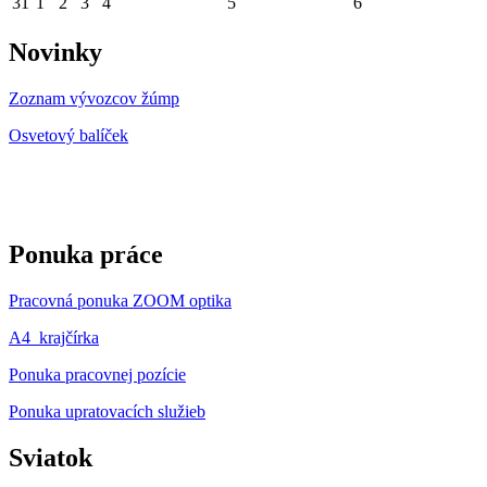
31
1
2
3
4
5
6
Novinky
Zoznam vývozcov žúmp
Osvetový balíček
Ponuka práce
Pracovná ponuka ZOOM optika
A4_krajčírka
Ponuka pracovnej pozície
Ponuka upratovacích služieb
Sviatok