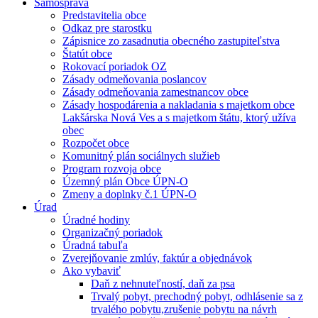
Samospráva
Predstavitelia obce
Odkaz pre starostku
Zápisnice zo zasadnutia obecného zastupiteľstva
Štatút obce
Rokovací poriadok OZ
Zásady odmeňovania poslancov
Zásady odmeňovania zamestnancov obce
Zásady hospodárenia a nakladania s majetkom obce
Lakšárska Nová Ves a s majetkom štátu, ktorý užíva
obec
Rozpočet obce
Komunitný plán sociálnych služieb
Program rozvoja obce
Územný plán Obce ÚPN-O
Zmeny a doplnky č.1 ÚPN-O
Úrad
Úradné hodiny
Organizačný poriadok
Úradná tabuľa
Zverejňovanie zmlúv, faktúr a objednávok
Ako vybaviť
Daň z nehnuteľností, daň za psa
Trvalý pobyt, prechodný pobyt, odhlásenie sa z
trvalého pobytu,zrušenie pobytu na návrh