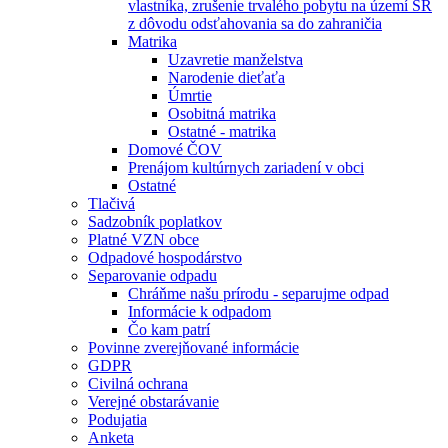
vlastníka, zrušenie trvalého pobytu na území SR
z dôvodu odsťahovania sa do zahraničia
Matrika
Uzavretie manželstva
Narodenie dieťaťa
Úmrtie
Osobitná matrika
Ostatné - matrika
Domové ČOV
Prenájom kultúrnych zariadení v obci
Ostatné
Tlačivá
Sadzobník poplatkov
Platné VZN obce
Odpadové hospodárstvo
Separovanie odpadu
Chráňme našu prírodu - separujme odpad
Informácie k odpadom
Čo kam patrí
Povinne zverejňované informácie
GDPR
Civilná ochrana
Verejné obstarávanie
Podujatia
Anketa