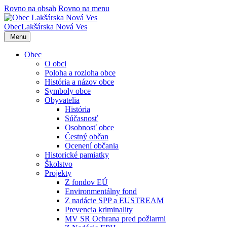
Rovno na obsah
Rovno na menu
Obec
Lakšárska Nová Ves
Menu
Obec
O obci
Poloha a rozloha obce
História a názov obce
Symboly obce
Obyvatelia
História
Súčasnosť
Osobnosť obce
Čestný občan
Ocenení občania
Historické pamiatky
Školstvo
Projekty
Z fondov EÚ
Environmentálny fond
Z nadácie SPP a EUSTREAM
Prevencia kriminality
MV SR Ochrana pred požiarmi