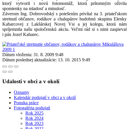
ktorý vytvoril i novú fotomontáž, ktorá prítomným oživila
spomienky na mladosť a minulosť.
Záverom Ing. Dobrovodský s potešením privítal na 3. priateľskom
stretnutí občanov, rodákov a chalupárov hudobnú skupinu Elenky
Kabarcovej z Lakšárskej Novej Vsi a jej kolegu, ktorá nám
spríjemnila našu spoločenskú akciu. Veľmi rád si s nimi zaspieval
i pán Jozef Kabarec.
Dátum vloženia:
31. 8. 2009 9:48
Dátum poslednej aktualizácie:
13. 10. 2015 9:49
Udalosti v obci a v okolí
Oznamy
Kalendár podujatí v obci a v okolí
Ponuka práce
Fotogaléria podujatí
Rok 2025
Rok 2024
Rok 2023
Rok 2022