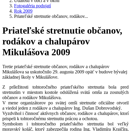
Udalosti v obci a v okolí
Fotogaléria podujatí
Rok 2009
Priateľské stretnutie občanov, rodákov...
Priateľské stretnutie občanov,
rodákov a chalupárov
Mikulášova 2009
Tretie priateľské stretnutie občanov, rodákov a chalupárov
Mikulášova sa uskutočnilo 29. augusta 2009 opäť v budove bývalej
základnej školy v Mikulášove.
Z príležitosti tohtoročného priateľského stretnutia bola pred
stretnutím v miestom kostole odslúžená svätá omša za zosnulých
občanov a rodákov Mikulášova.
V mene organizátorov po svätej omši stretnutie oficiálne otvoril
a viedol jeden z rodákov a chalupárov Ing. Dušan Dobrovodský.
Vyzdvihol i činnosť aktívnych občanov, rodákov a chalupárov, ktorí
prispeli k tohtoročnému stretnutiu prácou a ochotou.
Symbolom i tohtoročného priateľského stretnutia bol veľký
moravský koláč, ktorý zabezpečila rodina Ing. Vladimíra Krajčíra,