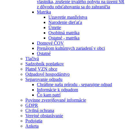
vlastníka, zrušenie trvalého pobytu na území SR
z dôvodu odsťahovania sa do zahraničia
Matrika
Uzavretie manželstva
Narodenie dieťaťa
Úmrtie
Osobitná matrika
Ostatné - matrika
Domové ČOV
Prenájom kultúrnych zariadení v obci
Ostatné
Tlačivá
Sadzobník poplatkov
Platné VZN obce
Odpadové hospodárstvo
Separovanie odpadu
Chráňme našu prírodu - separujme odpad
Informácie k odpadom
Čo kam patrí
Povinne zverejňované informácie
GDPR
Civilná ochrana
Verejné obstarávanie
Podujatia
Anketa