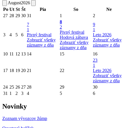
August
2026
Po
Ut
St
Št
Pia
So
Ne
27
28
29
30
31
1
2
8
7
9
2
1
1
Pivný festival
3
4
5
6
Pivný festival
Leto 2026
Hodová zábava
Zobraziť všetky
Zobraziť všetky
Zobraziť všetky
záznamy z dňa
záznamy z dňa
záznamy z dňa
10
11
12
13
14
15
16
23
1
17
18
19
20
21
22
Leto 2026
Zobraziť všetky
záznamy z dňa
24
25
26
27
28
29
30
31
1
2
3
4
5
6
Novinky
Zoznam vývozcov žúmp