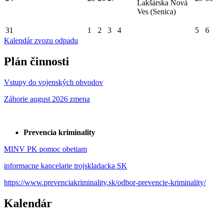
Lakšárska Nová
Ves (Senica)
31
1
2
3
4
5
6
Kalendár zvozu odpadu
Plán činnosti
Vstupy do vojenských obvodov
Záhorie august 2026 zmena
Prevencia kriminality
MINV PK pomoc obetiam
informacne kancelarie trojskladacka SK
https://www.prevenciakriminality.sk/odbor-prevencie-kriminality/
Kalendár