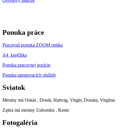
Osvetový balíček
Ponuka práce
Pracovná ponuka ZOOM optika
A4_krajčírka
Ponuka pracovnej pozície
Ponuka upratovacích služieb
Sviatok
Meniny má
Oskár
, Donát, Hartvig, Virgín, Donáta, Virgínia
Zajtra má meniny
Ľubomíra
, Rastic
Fotogaléria