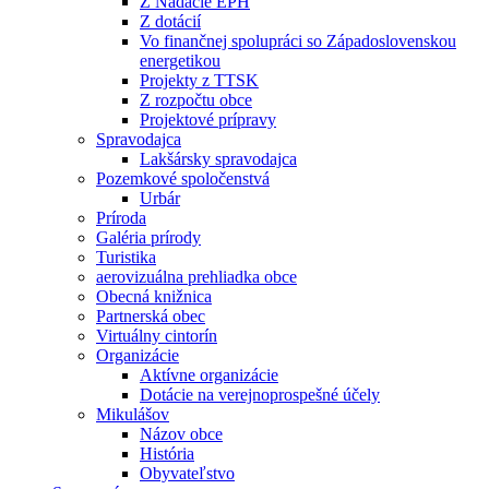
Z Nadácie EPH
Z dotácií
Vo finančnej spolupráci so Západoslovenskou
energetikou
Projekty z TTSK
Z rozpočtu obce
Projektové prípravy
Spravodajca
Lakšársky spravodajca
Pozemkové spoločenstvá
Urbár
Príroda
Galéria prírody
Turistika
aerovizuálna prehliadka obce
Obecná knižnica
Partnerská obec
Virtuálny cintorín
Organizácie
Aktívne organizácie
Dotácie na verejnoprospešné účely
Mikulášov
Názov obce
História
Obyvateľstvo