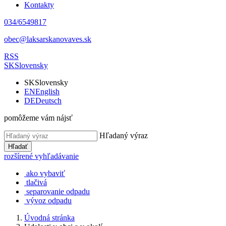
Kontakty
034/6549817
obec@laksarskanovaves.sk
RSS
SK
Slovensky
SK
Slovensky
EN
English
DE
Deutsch
pomôžeme vám nájsť
Hľadaný výraz
Hľadať
rozšírené vyhľadávanie
ako vybaviť
tlačivá
separovanie odpadu
vývoz odpadu
Úvodná stránka