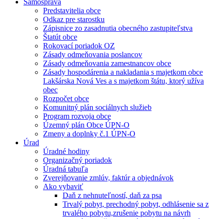
Samospráva
Predstavitelia obce
Odkaz pre starostku
Zápisnice zo zasadnutia obecného zastupiteľstva
Štatút obce
Rokovací poriadok OZ
Zásady odmeňovania poslancov
Zásady odmeňovania zamestnancov obce
Zásady hospodárenia a nakladania s majetkom obce
Lakšárska Nová Ves a s majetkom štátu, ktorý užíva
obec
Rozpočet obce
Komunitný plán sociálnych služieb
Program rozvoja obce
Územný plán Obce ÚPN-O
Zmeny a doplnky č.1 ÚPN-O
Úrad
Úradné hodiny
Organizačný poriadok
Úradná tabuľa
Zverejňovanie zmlúv, faktúr a objednávok
Ako vybaviť
Daň z nehnuteľností, daň za psa
Trvalý pobyt, prechodný pobyt, odhlásenie sa z
trvalého pobytu,zrušenie pobytu na návrh