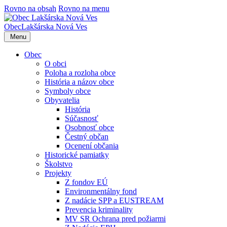
Rovno na obsah
Rovno na menu
Obec
Lakšárska Nová Ves
Menu
Obec
O obci
Poloha a rozloha obce
História a názov obce
Symboly obce
Obyvatelia
História
Súčasnosť
Osobnosť obce
Čestný občan
Ocenení občania
Historické pamiatky
Školstvo
Projekty
Z fondov EÚ
Environmentálny fond
Z nadácie SPP a EUSTREAM
Prevencia kriminality
MV SR Ochrana pred požiarmi