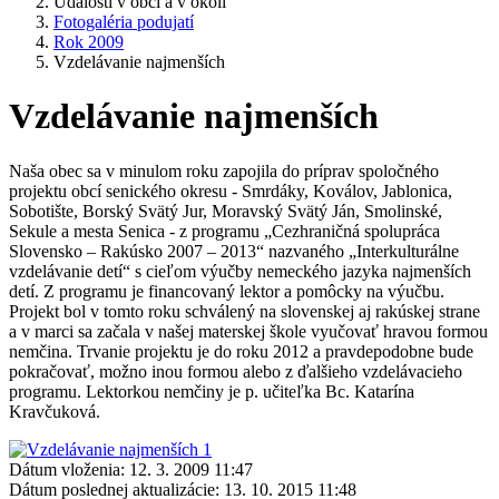
Udalosti v obci a v okolí
Fotogaléria podujatí
Rok 2009
Vzdelávanie najmenších
Vzdelávanie najmenších
Naša obec sa v minulom roku zapojila do príprav spoločného
projektu obcí senického okresu - Smrdáky, Koválov, Jablonica,
Sobotište, Borský Svätý Jur, Moravský Svätý Ján, Smolinské,
Sekule a mesta Senica - z programu „Cezhraničná spolupráca
Slovensko – Rakúsko 2007 – 2013“ nazvaného „Interkulturálne
vzdelávanie detí“ s cieľom výučby nemeckého jazyka najmenších
detí. Z programu je financovaný lektor a pomôcky na výučbu.
Projekt bol v tomto roku schválený na slovenskej aj rakúskej strane
a v marci sa začala v našej materskej škole vyučovať hravou formou
nemčina. Trvanie projektu je do roku 2012 a pravdepodobne bude
pokračovať, možno inou formou alebo z ďalšieho vzdelávacieho
programu. Lektorkou nemčiny je p. učiteľka Bc. Katarína
Kravčuková.
Dátum vloženia:
12. 3. 2009 11:47
Dátum poslednej aktualizácie:
13. 10. 2015 11:48