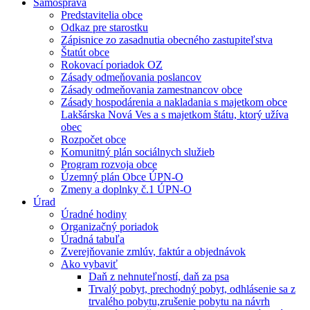
Samospráva
Predstavitelia obce
Odkaz pre starostku
Zápisnice zo zasadnutia obecného zastupiteľstva
Štatút obce
Rokovací poriadok OZ
Zásady odmeňovania poslancov
Zásady odmeňovania zamestnancov obce
Zásady hospodárenia a nakladania s majetkom obce
Lakšárska Nová Ves a s majetkom štátu, ktorý užíva
obec
Rozpočet obce
Komunitný plán sociálnych služieb
Program rozvoja obce
Územný plán Obce ÚPN-O
Zmeny a doplnky č.1 ÚPN-O
Úrad
Úradné hodiny
Organizačný poriadok
Úradná tabuľa
Zverejňovanie zmlúv, faktúr a objednávok
Ako vybaviť
Daň z nehnuteľností, daň za psa
Trvalý pobyt, prechodný pobyt, odhlásenie sa z
trvalého pobytu,zrušenie pobytu na návrh