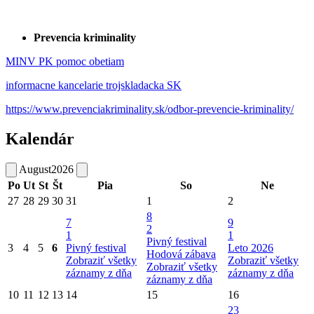
Prevencia kriminality
MINV PK pomoc obetiam
informacne kancelarie trojskladacka SK
https://www.prevenciakriminality.sk/odbor-prevencie-kriminality/
Kalendár
August
2026
Po
Ut
St
Št
Pia
So
Ne
27
28
29
30
31
1
2
8
7
9
2
1
1
Pivný festival
3
4
5
6
Pivný festival
Leto 2026
Hodová zábava
Zobraziť všetky
Zobraziť všetky
Zobraziť všetky
záznamy z dňa
záznamy z dňa
záznamy z dňa
10
11
12
13
14
15
16
23