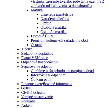
vlastníka, zrušenie trvalého pobytu na území SR
z dôvodu odsťahovania sa do zahraničia
Matrika
Uzavretie manželstva
Narodenie dieťaťa
Úmrtie
Osobitná matrika
Ostatné - matrika
Domové ČOV
Prenájom kultúrnych zariadení v obci
Ostatné
Tlačivá
Sadzobník poplatkov
Platné VZN obce
Odpadové hospodárstvo
Separovanie odpadu
Chráňme našu prírodu - separujme odpad
Informácie k odpadom
Čo kam patrí
Povinne zverejňované informácie
GDPR
Civilná ochrana
Verejné obstarávanie
Podujatia
Anketa