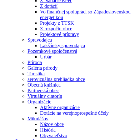
Z Nadácie EPH
Z dotácií
Vo finančnej spolupráci so Západoslovenskou
energetikou
Projekty z TTSK
Z rozpočtu obce
Projektové prípravy
Spravodajca
Lakšársky spravodajca
Pozemkové spoločenstvá
Urbár
Príroda
Galéria prírody
Turistika
aerovizuálna prehliadka obce
Obecná knižnica
Partnerská obec
Virtuálny cintorín
Organizácie
Aktívne organizácie
Dotácie na verejnoprospešné účely
Mikulášov
Názov obce
História
Obyvateľstvo