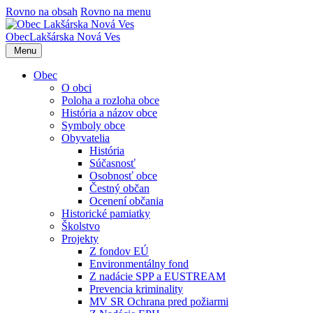
Rovno na obsah
Rovno na menu
Obec
Lakšárska Nová Ves
Menu
Obec
O obci
Poloha a rozloha obce
História a názov obce
Symboly obce
Obyvatelia
História
Súčasnosť
Osobnosť obce
Čestný občan
Ocenení občania
Historické pamiatky
Školstvo
Projekty
Z fondov EÚ
Environmentálny fond
Z nadácie SPP a EUSTREAM
Prevencia kriminality
MV SR Ochrana pred požiarmi