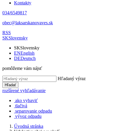
Kontakty
034/6549817
obec@laksarskanovaves.sk
RSS
SK
Slovensky
SK
Slovensky
EN
English
DE
Deutsch
pomôžeme vám nájsť
Hľadaný výraz
Hľadať
rozšírené vyhľadávanie
ako vybaviť
tlačivá
separovanie odpadu
vývoz odpadu
Úvodná stránka