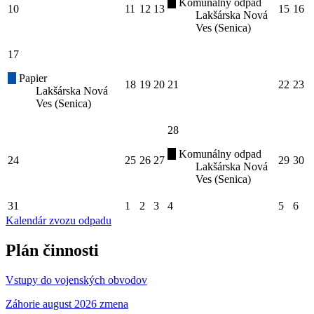
Komunálny odpad
10
11
12
13
15
16
Lakšárska Nová
Ves (Senica)
17
Papier
18
19
20
21
22
23
Lakšárska Nová
Ves (Senica)
28
Komunálny odpad
24
25
26
27
29
30
Lakšárska Nová
Ves (Senica)
31
1
2
3
4
5
6
Kalendár zvozu odpadu
Plán činnosti
Vstupy do vojenských obvodov
Záhorie august 2026 zmena