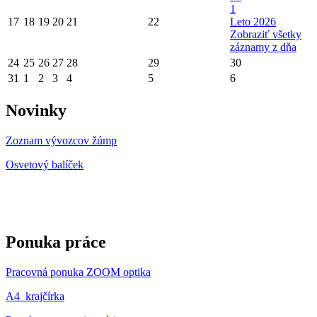
1
17
18
19
20
21
22
Leto 2026
Zobraziť všetky
záznamy z dňa
24
25
26
27
28
29
30
31
1
2
3
4
5
6
Novinky
Zoznam vývozcov žúmp
Osvetový balíček
Ponuka práce
Pracovná ponuka ZOOM optika
A4_krajčírka