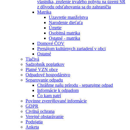
vlastníka, zrušenie trvalého pobytu na území SR
z dôvodu odsťahovania sa do zahraničia
Matrika
Uzavretie manželstva
Narodenie dieťaťa
Úmrtie
Osobitná matrika
Ostatné - matrika
Domové ČOV
Prenájom kultúrnych zariadení v obci
Ostatné
Tlačivá
Sadzobník poplatkov
Platné VZN obce
Odpadové hospodárstvo
Separovanie odpadu
Chráňme našu prírodu - separujme odpad
Informácie k odpadom
Čo kam patrí
Povinne zverejňované informácie
GDPR
Civilná ochrana
Verejné obstarávanie
Podujatia
Anketa