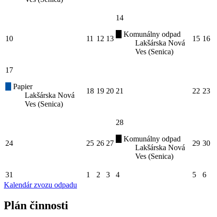
14
Komunálny odpad
10
11
12
13
15
16
Lakšárska Nová
Ves (Senica)
17
Papier
18
19
20
21
22
23
Lakšárska Nová
Ves (Senica)
28
Komunálny odpad
24
25
26
27
29
30
Lakšárska Nová
Ves (Senica)
31
1
2
3
4
5
6
Kalendár zvozu odpadu
Plán činnosti