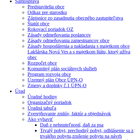
Samospráva
Predstavitelia obce
Odkaz pre starostku
Zápisnice zo zasadnutia obecného zastupiteľstva
Štatút obce
Rokovací poriadok OZ
Zásady odmeňovania poslancov
Zásady odmeňovania zamestnancov obce
Zásady hospodárenia a nakladania s majetkom obce
Lakšárska Nová Ves a s majetkom štátu, ktorý užíva
obec
Rozpočet obce
Komunitný plán sociálnych služieb
Program rozvoja obce
Územný plán Obce ÚPN-O
Zmeny a doplnky č.1 ÚPN-O
Úrad
Úradné hodiny
Organizačný poriadok
Úradná tabuľa
Zverejňovanie zmlúv, faktúr a objednávok
Ako vybaviť
Daň z nehnuteľností, daň za psa
Trvalý pobyt, prechodný pobyt, odhlásenie sa z
trvalého pobytu,zrušenie pobytu na návrh