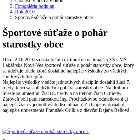
Udalosti v obci a v okolí
Fotogaléria podujatí
Rok 2010
Športové súťaže o pohár starostky obce
Športové súťaže o pohár
starostky obce
Dňa 22.10.2010 sa uskutočnili už tradične na tunajšej ZŠ s MŠ
Lakšárska Nová Ves športové súťaže o pohár starostky obce, ktorý
sa udeľuje triede ktorá dosiahne najlepšie výsledky zo všetkých
športových disciplín.
Najlepšie výsledky v súčte jednotlivých disciplín dosiahli žiaci 7.
triedy, ktorí sa stali držiteľmi pohára starostky obce. Na druhom
mieste sa umiestnili žiaci 8. triedy a na treťom žiaci 6. triedy.
Zároveň boli pani starostkou Ing. Procházkovou odmeňovaní aj
najlepší žiaci v jednotlivých disciplínach. Z chlapcov dosiahol
najlepšie umiestnenia František Orlík a z dievčat Dajana Beňová.