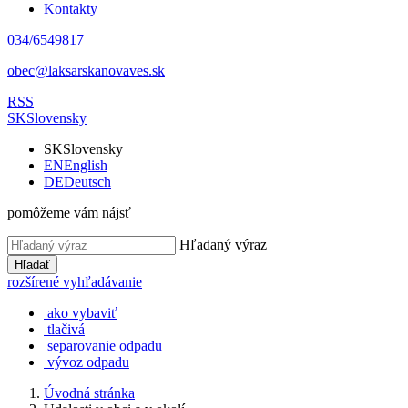
Kontakty
034/6549817
obec@laksarskanovaves.sk
RSS
SK
Slovensky
SK
Slovensky
EN
English
DE
Deutsch
pomôžeme vám nájsť
Hľadaný výraz
Hľadať
rozšírené vyhľadávanie
ako vybaviť
tlačivá
separovanie odpadu
vývoz odpadu
Úvodná stránka