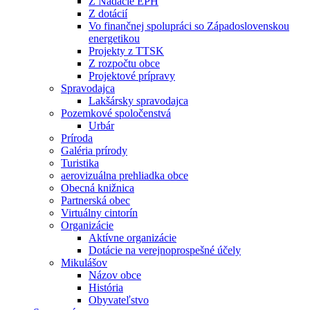
Z Nadácie EPH
Z dotácií
Vo finančnej spolupráci so Západoslovenskou
energetikou
Projekty z TTSK
Z rozpočtu obce
Projektové prípravy
Spravodajca
Lakšársky spravodajca
Pozemkové spoločenstvá
Urbár
Príroda
Galéria prírody
Turistika
aerovizuálna prehliadka obce
Obecná knižnica
Partnerská obec
Virtuálny cintorín
Organizácie
Aktívne organizácie
Dotácie na verejnoprospešné účely
Mikulášov
Názov obce
História
Obyvateľstvo