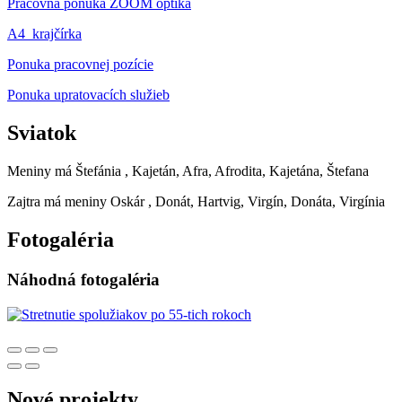
Pracovná ponuka ZOOM optika
A4_krajčírka
Ponuka pracovnej pozície
Ponuka upratovacích služieb
Sviatok
Meniny má
Štefánia
, Kajetán, Afra, Afrodita, Kajetána, Štefana
Zajtra má meniny
Oskár
, Donát, Hartvig, Virgín, Donáta, Virgínia
Fotogaléria
Náhodná fotogaléria
Nové projekty