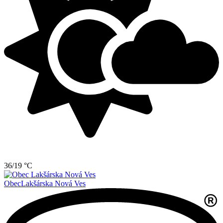
36/19 °C
Obec
Lakšárska Nová Ves