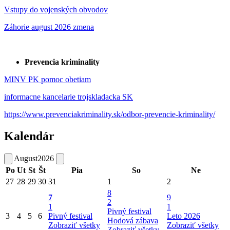
Vstupy do vojenských obvodov
Záhorie august 2026 zmena
Prevencia kriminality
MINV PK pomoc obetiam
informacne kancelarie trojskladacka SK
https://www.prevenciakriminality.sk/odbor-prevencie-kriminality/
Kalendár
August
2026
Po
Ut
St
Št
Pia
So
Ne
27
28
29
30
31
1
2
8
7
9
2
1
1
Pivný festival
3
4
5
6
Pivný festival
Leto 2026
Hodová zábava
Zobraziť všetky
Zobraziť všetky
Zobraziť všetky