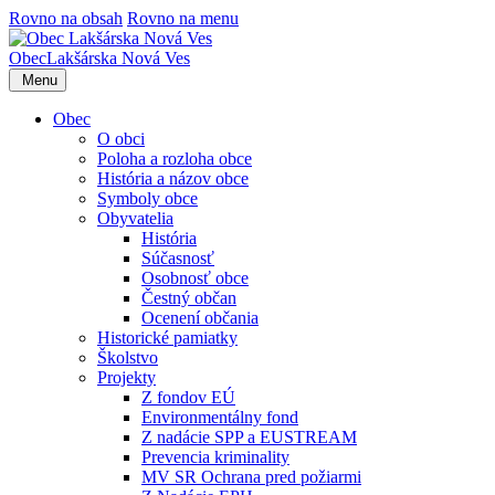
Rovno na obsah
Rovno na menu
Obec
Lakšárska Nová Ves
Menu
Obec
O obci
Poloha a rozloha obce
História a názov obce
Symboly obce
Obyvatelia
História
Súčasnosť
Osobnosť obce
Čestný občan
Ocenení občania
Historické pamiatky
Školstvo
Projekty
Z fondov EÚ
Environmentálny fond
Z nadácie SPP a EUSTREAM
Prevencia kriminality
MV SR Ochrana pred požiarmi