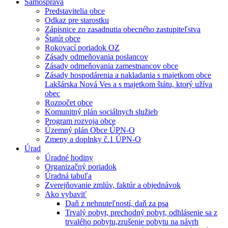
Samospráva
Predstavitelia obce
Odkaz pre starostku
Zápisnice zo zasadnutia obecného zastupiteľstva
Štatút obce
Rokovací poriadok OZ
Zásady odmeňovania poslancov
Zásady odmeňovania zamestnancov obce
Zásady hospodárenia a nakladania s majetkom obce
Lakšárska Nová Ves a s majetkom štátu, ktorý užíva
obec
Rozpočet obce
Komunitný plán sociálnych služieb
Program rozvoja obce
Územný plán Obce ÚPN-O
Zmeny a doplnky č.1 ÚPN-O
Úrad
Úradné hodiny
Organizačný poriadok
Úradná tabuľa
Zverejňovanie zmlúv, faktúr a objednávok
Ako vybaviť
Daň z nehnuteľností, daň za psa
Trvalý pobyt, prechodný pobyt, odhlásenie sa z
trvalého pobytu,zrušenie pobytu na návrh