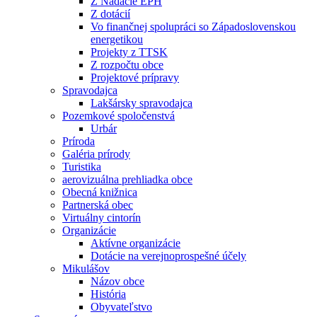
Z Nadácie EPH
Z dotácií
Vo finančnej spolupráci so Západoslovenskou
energetikou
Projekty z TTSK
Z rozpočtu obce
Projektové prípravy
Spravodajca
Lakšársky spravodajca
Pozemkové spoločenstvá
Urbár
Príroda
Galéria prírody
Turistika
aerovizuálna prehliadka obce
Obecná knižnica
Partnerská obec
Virtuálny cintorín
Organizácie
Aktívne organizácie
Dotácie na verejnoprospešné účely
Mikulášov
Názov obce
História
Obyvateľstvo