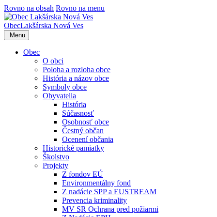
Rovno na obsah
Rovno na menu
Obec
Lakšárska Nová Ves
Menu
Obec
O obci
Poloha a rozloha obce
História a názov obce
Symboly obce
Obyvatelia
História
Súčasnosť
Osobnosť obce
Čestný občan
Ocenení občania
Historické pamiatky
Školstvo
Projekty
Z fondov EÚ
Environmentálny fond
Z nadácie SPP a EUSTREAM
Prevencia kriminality
MV SR Ochrana pred požiarmi