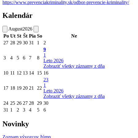
https://www.prevenciakriminality.sk/odbor-prevencie-kriminality/
Kalendár
August
2026
Po
Ut
St
Št
Pia
So
Ne
27
28
29
30
31
1
2
9
1
3
4
5
6
7
8
Leto 2026
Zobraziť všetky záznamy z dňa
10
11
12
13
14
15
16
23
1
17
18
19
20
21
22
Leto 2026
Zobraziť všetky záznamy z dňa
24
25
26
27
28
29
30
31
1
2
3
4
5
6
Novinky
Zoznam vývozcov žúmp