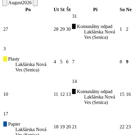
August
2026
Po
Ut
St
Št
Pi
So
Ne
31
Komunálny odpad
27
28
29
30
1
2
Lakšárska Nová
Ves (Senica)
3
Plasty
4
5
6
7
8
9
Lakšárska Nová
Ves (Senica)
14
Komunálny odpad
10
11
12
13
15
16
Lakšárska Nová
Ves (Senica)
17
Papier
18
19
20
21
22
23
Lakšárska Nová
Ves (Senica)