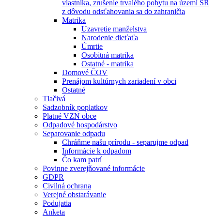
vlastníka, zrušenie trvalého pobytu na území SR
z dôvodu odsťahovania sa do zahraničia
Matrika
Uzavretie manželstva
Narodenie dieťaťa
Úmrtie
Osobitná matrika
Ostatné - matrika
Domové ČOV
Prenájom kultúrnych zariadení v obci
Ostatné
Tlačivá
Sadzobník poplatkov
Platné VZN obce
Odpadové hospodárstvo
Separovanie odpadu
Chráňme našu prírodu - separujme odpad
Informácie k odpadom
Čo kam patrí
Povinne zverejňované informácie
GDPR
Civilná ochrana
Verejné obstarávanie
Podujatia
Anketa