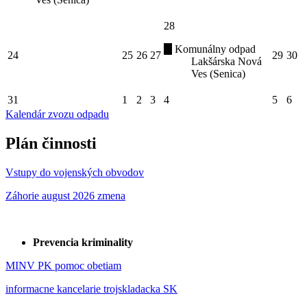
28
Komunálny odpad
24
25
26
27
29
30
Lakšárska Nová
Ves (Senica)
31
1
2
3
4
5
6
Kalendár zvozu odpadu
Plán činnosti
Vstupy do vojenských obvodov
Záhorie august 2026 zmena
Prevencia kriminality
MINV PK pomoc obetiam
informacne kancelarie trojskladacka SK